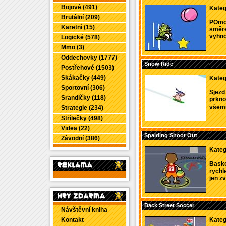
Bojové (491)
Kateg
Brutální (209)
POmoc
Karetní (15)
směre
vyhno
Logické (578)
Mmo (3)
Oddechovky (1777)
Snow Ride
Postřehové (1503)
Skákačky (449)
Kateg
Sportovní (306)
Sjezd
Srandičky (118)
prkno
všemu
Strategie (234)
Střílečky (498)
Videa (22)
Spalding Shoot Out
Závodní (386)
Kateg
Baske
rychl
jen zv
Back Street Soccer
Návštěvní kniha
Kontakt
Kateg