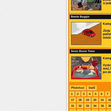
si jed
Beetle Buggin
Kateg
Jízda
potře
tiskár
Sonic Boom Town
Kateg
Vyzko
misí,
jen do
Předchozí
Další
1
2
3
4
5
6
7
17
18
19
20
21
2
31
32
33
34
35
3