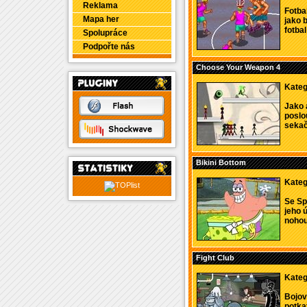
Reklama
Fotba
Mapa her
jako 
fotbal
Spolupráce
Podpořte nás
Choose Your Weapon 4
Kateg
Jako 
poslo
sekačk
Bikini Bottom
Kateg
Se Sp
jeho 
nohou
Fight Club
Kateg
Bojov
potka