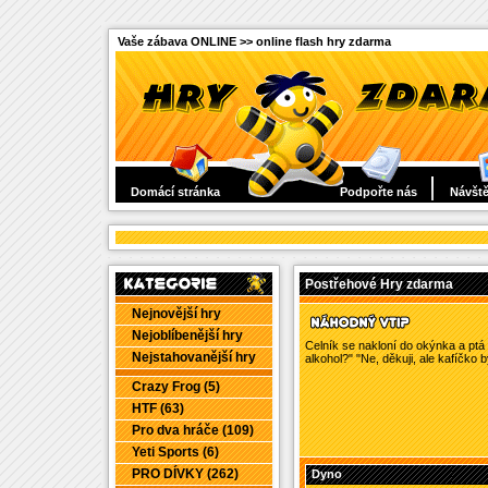
Vaše zábava ONLINE >> online flash hry zdarma
Domácí stránka
Podpořte nás
Návště
Postřehové Hry zdarma
Nejnovější hry
Nejoblíbenější hry
Celník se nakloní do okýnka a ptá 
Nejstahovanější hry
alkohol?" "Ne, děkuji, ale kafíčko b
Crazy Frog (5)
HTF (63)
Pro dva hráče (109)
Yeti Sports (6)
PRO DÍVKY (262)
Dyno