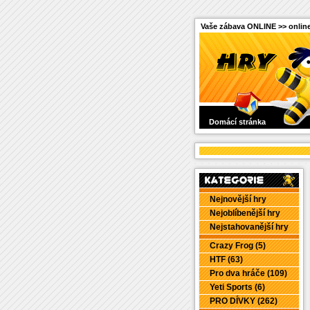
Vaše zábava ONLINE >> online
Domácí stránka
Nejnovější hry
Nejoblíbenější hry
Nejstahovanější hry
Crazy Frog (5)
HTF (63)
Pro dva hráče (109)
Yeti Sports (6)
PRO DÍVKY (262)