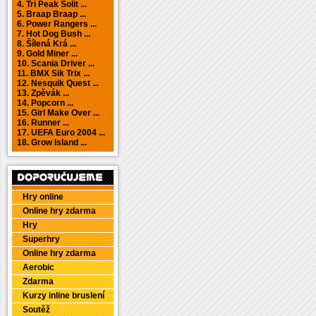
4. Tri Peak Solit ...
5. Braap Braap ...
6. Power Rangers ...
7. Hot Dog Bush ...
8. Šílená Krá ...
9. Gold Miner ...
10. Scania Driver ...
11. BMX Sik Trix ...
12. Nesquik Quest ...
13. Zpěvák ...
14. Popcorn ...
15. Girl Make Over ...
16. Runner ...
17. UEFA Euro 2004 ...
18. Grow Island ...
Hry online
Online hry zdarma
Hry
Superhry
Online hry zdarma
Aerobic
Zdarma
Kurzy inline bruslení
Soutěž