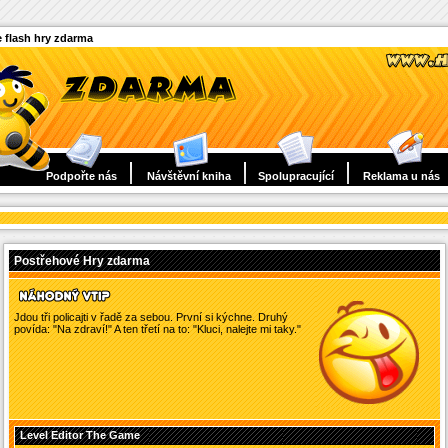
 flash hry zdarma
Podpořte nás
Návštěvní kniha
Spolupracující
Reklama u nás
Postřehové Hry zdarma
Jdou tři policajti v řadě za sebou. První si kýchne. Druhý
povída: "Na zdraví!" A ten třetí na to: "Kluci, nalejte mi taky."
Level Editor The Game