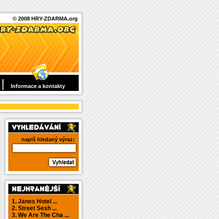
© 2008 HRY-ZDARMA.org
Informace a kontakty
napiš hledaný výraz:
1. Janes Hotel ...
2. Street Sesh ...
3. We Are The Cha ...