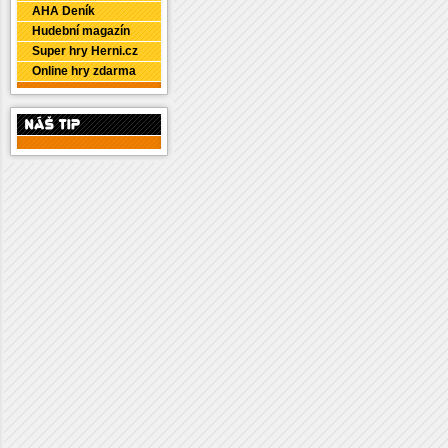
AHA Deník
Hudební magazín
Super hry Herni.cz
Online hry zdarma