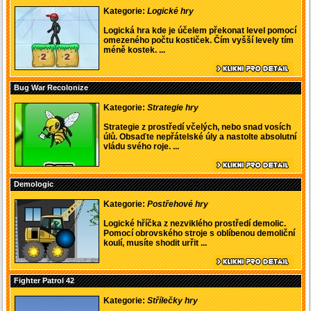
Kategorie:
Logické hry
Logická hra kde je účelem překonat level pomocí
omezeného počtu kostiček. Čím vyšší levely tím
méně kostek. ...
Bug War Recolonize
Kategorie:
Strategie hry
Strategie z prostředí včelých, nebo snad vosích
úlů. Obsaďte nepřátelské úly a nastolte absolutní
vládu svého roje. ...
Demologic
Kategorie:
Postřehové hry
Logické hříčka z nezviklého prostředí demolic.
Pomocí obrovského stroje s oblíbenou demoliční
koulí, musíte shodit urřit ...
Fighter Patrol 42
Kategorie:
Střílečky hry