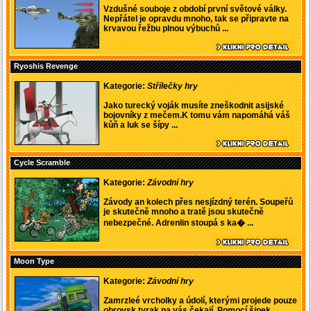
Vzdušné souboje z období první světové války.
Nepřátel je opravdu mnoho, tak se připravte na
krvavou řežbu plnou výbuchů ...
Ryoshis Revenge
Kategorie:
Střílečky hry
Jako turecký voják musíte zneškodnit asijské
bojovníky z mečem.K tomu vám napomáhá váš
kůň a luk se šípy ...
Cycle Scramble
Kategorie:
Závodní hry
Závody an kolech přes nesjízdný terén. Soupeřů
je skutečně mnoho a tratě jsou skutečně
nebezpečné. Adrenlin stoupá s ka� ...
Moon Type
Kategorie:
Závodní hry
Zamrzleé vrcholky a údolí, kterými projede pouze
obrovsk tyrak na vás čekají. Pomocí šipek