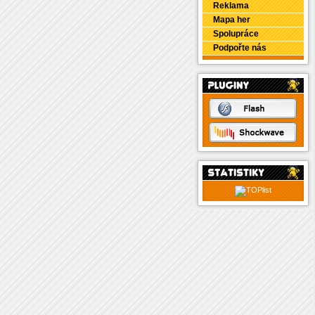
Reklama
Mapa her
Spolupráce
Podpořte nás