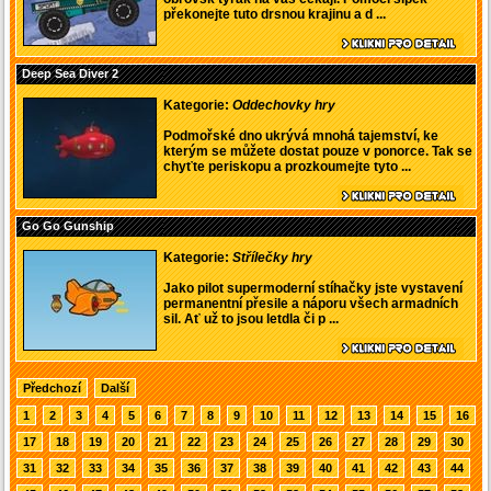
překonejte tuto drsnou krajinu a d ...
Deep Sea Diver 2
Kategorie:
Oddechovky hry
Podmořské dno ukrývá mnohá tajemství, ke
kterým se můžete dostat pouze v ponorce. Tak se
chyťte periskopu a prozkoumejte tyto ...
Go Go Gunship
Kategorie:
Střílečky hry
Jako pilot supermoderní stíhačky jste vystavení
permanentní přesile a náporu všech armadních
sil. Ať už to jsou letdla či p ...
Předchozí
Další
1
2
3
4
5
6
7
8
9
10
11
12
13
14
15
16
17
18
19
20
21
22
23
24
25
26
27
28
29
30
31
32
33
34
35
36
37
38
39
40
41
42
43
44