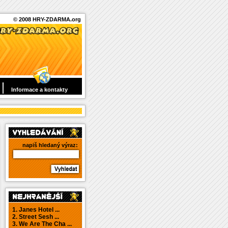
© 2008 HRY-ZDARMA.org
Informace a kontakty
napiš hledaný výraz:
1. Janes Hotel ...
2. Street Sesh ...
3. We Are The Cha ...