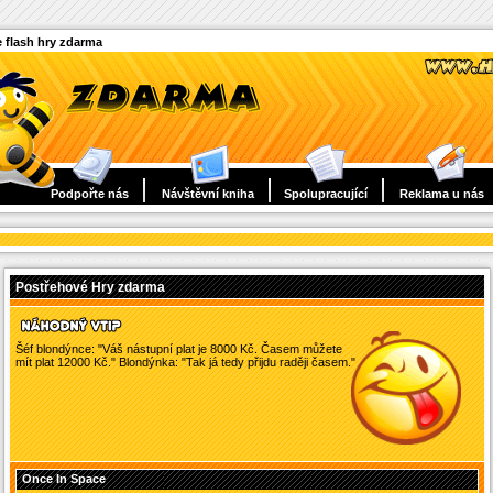
 flash hry zdarma
Podpořte nás
Návštěvní kniha
Spolupracující
Reklama u nás
Postřehové Hry zdarma
Šéf blondýnce: "Váš nástupní plat je 8000 Kč. Časem můžete
mít plat 12000 Kč." Blondýnka: "Tak já tedy přijdu raději časem."
Once In Space