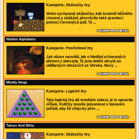
Kategorie:
Skákačky hry
Velmi vychytaná skákačka, kde kromně běžného
chození a skákání, převrácíte také gravitaci
pomocí červených polí. To ...
Hidden Alphabets
Kategorie:
Postřehové hry
Jak název naovídá, jde o hledání schovaných
písmen z abecedy. Ty jsou dobře ukrytá an
oblíbených obrázcích ze Shreka. Nevy ...
Mindly Swap
Kategorie:
Logické hry
Tato logická hra dá mnohým zabrat, je to opravdu
oříšek. Kuličky musíte posunovat v takovém
pořádí, aby šli vždycky přes ...
Tamus And Mitta
Kategorie:
Skákačky hry