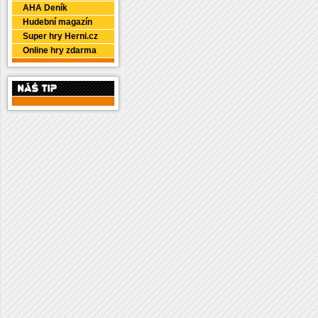
AHA Deník
Hudební magazín
Super hry Herni.cz
Online hry zdarma