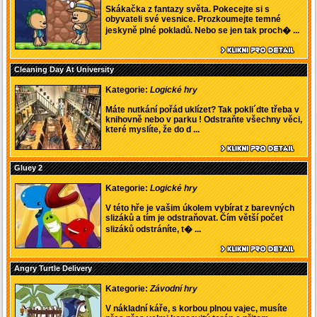
Skákačka z fantazy světa. Pokecejte si s
obyvateli své vesnice. Prozkoumejte temné
jeskyně plné pokladů. Nebo se jen tak proch� ...
Cleaning Day At University
Kategorie:
Logické hry
Máte nutkání pořád uklízet? Tak pokli´dte třeba v
knihovně nebo v parku ! Odstraňte všechny věci,
které myslíte, že do d ...
Gluey 2
Kategorie:
Logické hry
V této hře je vašim úkolem vybírat z barevných
slizáků a tím je odstraňovat. Čím větší počet
slizáků odstráníte, t� ...
Angry Turtle Delivery
Kategorie:
Závodní hry
V nákladní káře, s korbou plnou vajec, musíte