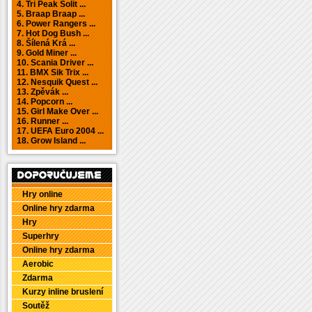
4. Tri Peak Solit ...
5. Braap Braap ...
6. Power Rangers ...
7. Hot Dog Bush ...
8. Šílená Krá ...
9. Gold Miner ...
10. Scania Driver ...
11. BMX Sik Trix ...
12. Nesquik Quest ...
13. Zpěvák ...
14. Popcorn ...
15. Girl Make Over ...
16. Runner ...
17. UEFA Euro 2004 ...
18. Grow Island ...
Hry online
Online hry zdarma
Hry
Superhry
Online hry zdarma
Aerobic
Zdarma
Kurzy inline bruslení
Soutěž