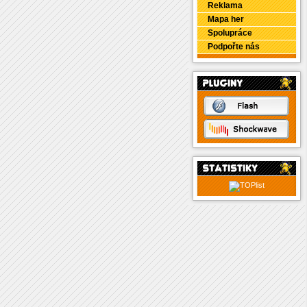
Reklama
Mapa her
Spolupráce
Podpořte nás