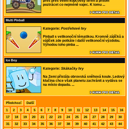
přes přes velmi kopcovitý terén a přitom
poztrácet co nejméně vajec. K tomu ...
Multi Pinball
Kategorie:
Postřehové hry
Pinball s velikonoční tématikou. Kromně zájíčků a
vájíček zde potkáte i další velikonoční výzdobu.
Výhodou toho pinba ...
Ice Boy
Kategorie:
Skákačky hry
Na Zemi přistála obrovská sněhová koule. Ledový
klučina chce však planetu zachránit a vydáva se
na místo dopadu. ...
Předchozí
Další
1
2
3
4
5
6
7
8
9
10
11
12
13
14
15
16
17
18
19
20
21
22
23
24
25
26
27
28
29
30
31
32
33
34
35
36
37
38
39
40
41
42
43
44