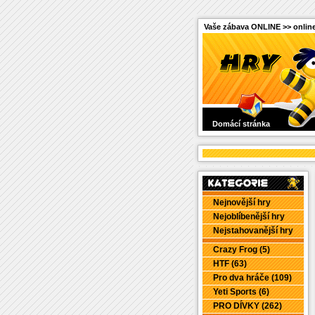
Vaše zábava ONLINE >> online
Domácí stránka
Nejnovější hry
Nejoblíbenější hry
Nejstahovanější hry
Crazy Frog (5)
HTF (63)
Pro dva hráče (109)
Yeti Sports (6)
PRO DÍVKY (262)