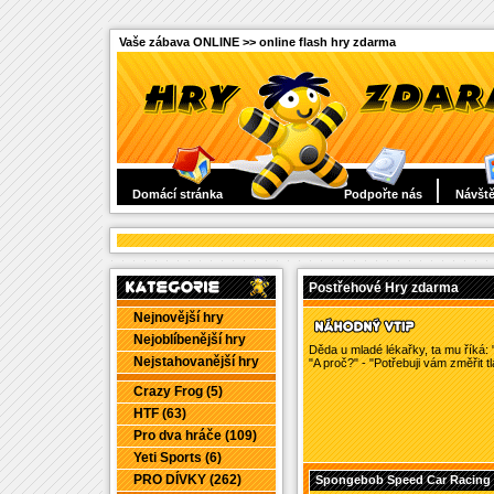
Vaše zábava ONLINE >> online flash hry zdarma
Domácí stránka
Podpořte nás
Návště
Postřehové Hry zdarma
Nejnovější hry
Nejoblíbenější hry
Děda u mladé lékařky, ta mu říká: 
Nejstahovanější hry
"A proč?" - "Potřebuji vám změřit tl
Crazy Frog (5)
HTF (63)
Pro dva hráče (109)
Yeti Sports (6)
PRO DÍVKY (262)
Spongebob Speed Car Racing 