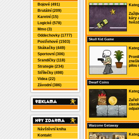
Bojové (491)
Kateg
Brutální (209)
Zažij
Karetní (15)
káry a
hvězdi
Logické (578)
Mmo (3)
Oddechovky (1777)
Skull Kid Game
Postřehové (1503)
Skákačky (449)
Kateg
Sportovní (306)
Proni
Srandičky (118)
znešk
pilou 
Strategie (234)
Střílečky (498)
Videa (22)
Dwarf Coins
Závodní (386)
Kateg
Zařiď
zlatok
odpal
Warzone Getaway
Návštěvní kniha
Kateg
Kontakt