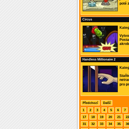
poté z
Circus
Kateg
Vytvo
Posta
akrob
Handless Millionaire 2
Kateg
Staňt
netra
pro pr
Předchozí
Další
1
2
3
4
5
6
7
17
18
19
20
21
2
31
32
33
34
35
3