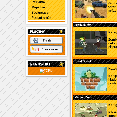
Reklama
Ochra
teror
Mapa her
můžete
Spolupráce
Podpořte nás
Brain Buffet
Kateg
Zombi
čekají
připra
Food Shoot
Kateg
Nabijt
hlado
postav
Mauled Zero
Kateg
Klasi
jedno