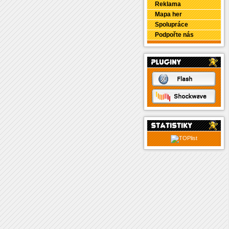
Reklama
Mapa her
Spolupráce
Podpořte nás