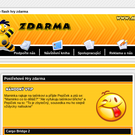
 flash hry zdarma
Podpořte nás
Návštěvní kniha
Spolupracující
Reklama u nás
Postřehové Hry zdarma
Maminka rajtuje na tatínkovi a příjde Pepíček a ptá se:
"Maminko co to děláš?" "Ale vyfukuju tatínkovi břicho" a
Pepíček na to: "To je zbytečný, sousedka mu ho stejně
vždycky nafoukne"
Cargo Bridge 2