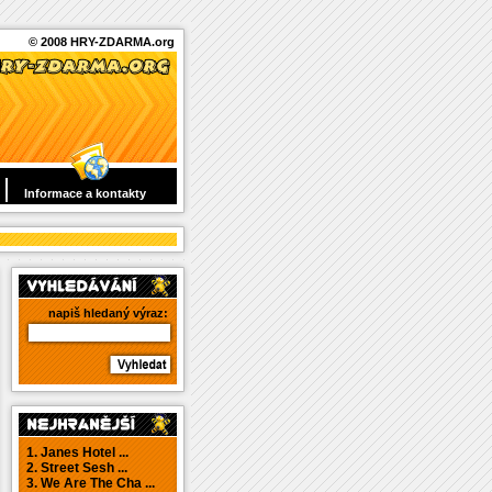
© 2008 HRY-ZDARMA.org
Informace a kontakty
napiš hledaný výraz:
1. Janes Hotel ...
2. Street Sesh ...
3. We Are The Cha ...