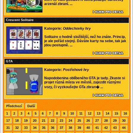
arzenál zbraní. ...
Crescent Solitaire
Kategorie:
Oddechovky hry
Solitaire o hodně složítější, než ho znáte. Princip,
je ale pořád stejný. Dáváte karty na sebe, tak jak
jdou postupně. ...
GTA
Kategorie:
Postřehové hry
Napodobenina oblíbeného GTA je tady. Zkuste si
projet různá místa ve městě, zajezdit různými
vozy, či vyzkoušejte GTa zbran� ...
Předchozí
Další
1
2
3
4
5
6
7
8
9
10
11
12
13
14
15
16
17
18
19
20
21
22
23
24
25
26
27
28
29
30
31
32
33
34
35
36
37
38
39
40
41
42
43
44