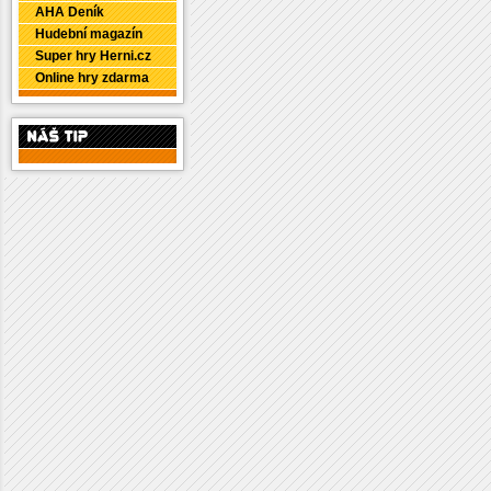
AHA Deník
Hudební magazín
Super hry Herni.cz
Online hry zdarma