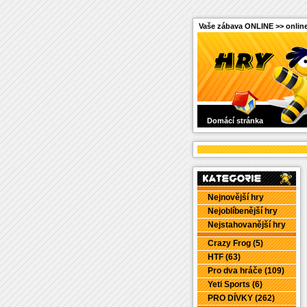
Vaše zábava ONLINE >> online
Domácí stránka
Nejnovější hry
Nejoblíbenější hry
Nejstahovanější hry
Crazy Frog (5)
HTF (63)
Pro dva hráče (109)
Yeti Sports (6)
PRO DÍVKY (262)