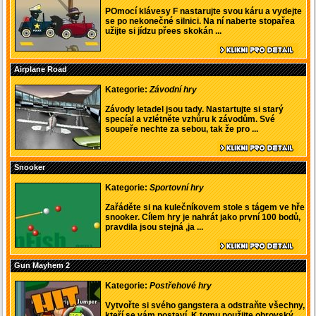
POmocí klávesy F nastarujte svou káru a vydejte
se po nekonečné silnici. Na ní naberte stopařea
užijte si jídzu přees skokán ...
Airplane Road
Kategorie:
Závodní hry
Závody letadel jsou tady. Nastartujte si starý
specíal a vzlétněte vzhůru k závodům. Své
soupeře nechte za sebou, tak že pro ...
Snooker
Kategorie:
Sportovní hry
Zařáděte si na kulečníkovem stole s tágem ve hře
snooker. Cílem hry je nahrát jako první 100 bodů,
pravdila jsou stejná ,ja ...
Gun Mayhem 2
Kategorie:
Postřehové hry
Vytvořte si svého gangstera a odstraňte všechny,
kteří se vám postaví. K tomu použijte obrovský