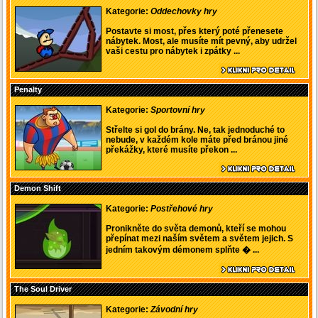
Kategorie:
Oddechovky hry
Postavte si most, přes který poté přenesete
nábytek. Most, ale musíte mít pevný, aby udržel
vaši cestu pro nábytek i zpátky ...
Penalty
Kategorie:
Sportovní hry
Střelte si gol do brány. Ne, tak jednoduché to
nebude, v každém kole máte před bránou jiné
překážky, které musíte překon ...
Demon Shift
Kategorie:
Postřehové hry
Pronikněte do světa demonů, kteří se mohou
přepínat mezi naším světem a světem jejich. S
jedním takovým démonem splňte � ...
The Soul Driver
Kategorie:
Závodní hry