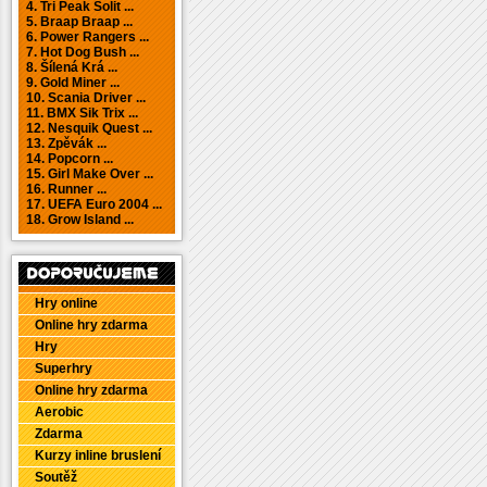
4. Tri Peak Solit ...
5. Braap Braap ...
6. Power Rangers ...
7. Hot Dog Bush ...
8. Šílená Krá ...
9. Gold Miner ...
10. Scania Driver ...
11. BMX Sik Trix ...
12. Nesquik Quest ...
13. Zpěvák ...
14. Popcorn ...
15. Girl Make Over ...
16. Runner ...
17. UEFA Euro 2004 ...
18. Grow Island ...
Hry online
Online hry zdarma
Hry
Superhry
Online hry zdarma
Aerobic
Zdarma
Kurzy inline bruslení
Soutěž