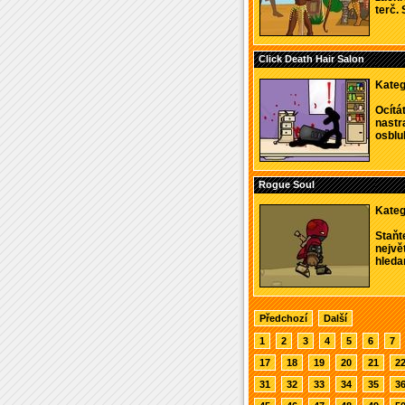
terč. 
Click Death Hair Salon
Kateg
Ocítá
nastra
osbluh
Rogue Soul
Kateg
Staňt
nejvě
hleda
Předchozí
Další
1
2
3
4
5
6
7
17
18
19
20
21
2
31
32
33
34
35
3