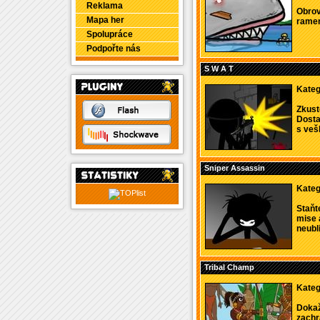
Reklama
Obrov
Mapa her
ramen
Spolupráce
Podpořte nás
S W A T
Kateg
Zkust
Dosta
s veš
Sniper Assassin
Kateg
Staňt
mise 
neubliž
Tribal Champ
Kateg
Dokaž
zachr