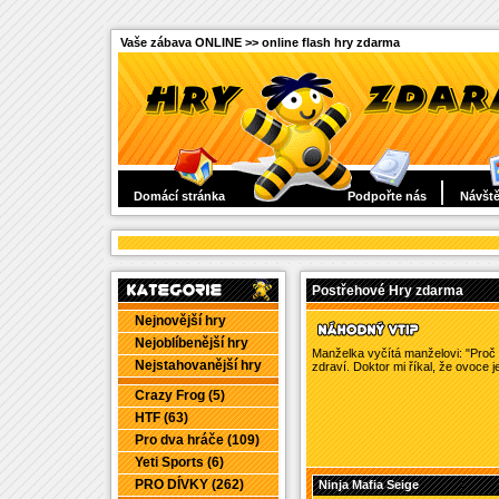
Vaše zábava ONLINE >> online flash hry zdarma
Domácí stránka
Podpořte nás
Návště
Postřehové Hry zdarma
Nejnovější hry
Nejoblíbenější hry
Manželka vyčítá manželovi: "Proč to
Nejstahovanější hry
zdraví. Doktor mi říkal, že ovoce 
Crazy Frog (5)
HTF (63)
Pro dva hráče (109)
Yeti Sports (6)
PRO DÍVKY (262)
Ninja Mafia Seige