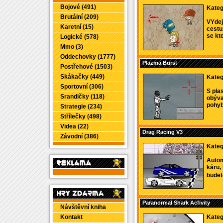
Bojové (491)
Kateg
Brutální (209)
VYdej
Karetní (15)
cestu
se kte
Logické (578)
Mmo (3)
Oddechovky (1777)
Plazma Burst
Postřehové (1503)
Skákačky (449)
Kateg
Sportovní (306)
S pla
Srandičky (118)
obýva
pohyb 
Strategie (234)
Střílečky (498)
Videa (22)
Drag Racing V3
Závodní (386)
Kateg
Autom
káru, 
budete
Paranormal Shark Acfivity
Návštěvní kniha
Kontakt
Kateg