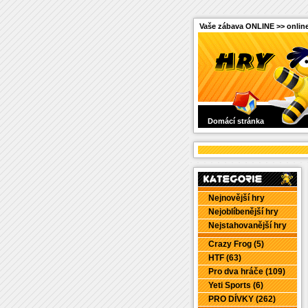
Vaše zábava ONLINE >> online
Domácí stránka
Nejnovější hry
Nejoblíbenější hry
Nejstahovanější hry
Crazy Frog (5)
HTF (63)
Pro dva hráče (109)
Yeti Sports (6)
PRO DÍVKY (262)