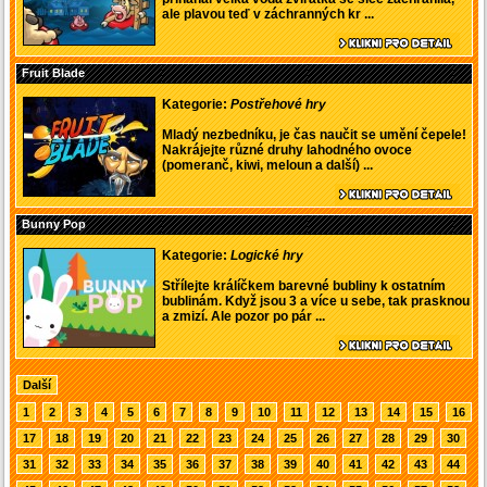
ale plavou teď v záchranných kr ...
Fruit Blade
Kategorie:
Postřehové hry
Mladý nezbedníku, je čas naučit se umění čepele!
Nakrájejte různé druhy lahodného ovoce
(pomeranč, kiwi, meloun a další) ...
Bunny Pop
Kategorie:
Logické hry
Střílejte králíčkem barevné bubliny k ostatním
bublinám. Když jsou 3 a více u sebe, tak prasknou
a zmizí. Ale pozor po pár ...
Další
1
2
3
4
5
6
7
8
9
10
11
12
13
14
15
16
17
18
19
20
21
22
23
24
25
26
27
28
29
30
31
32
33
34
35
36
37
38
39
40
41
42
43
44