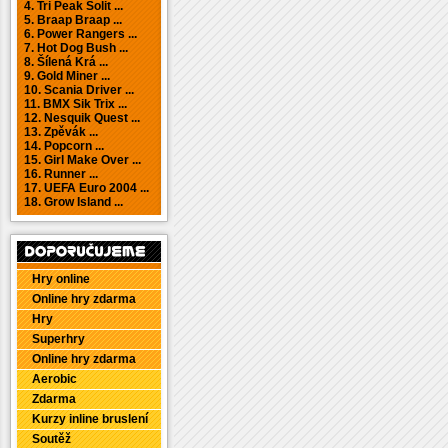
4. Tri Peak Solit ...
5. Braap Braap ...
6. Power Rangers ...
7. Hot Dog Bush ...
8. Šílená Krá ...
9. Gold Miner ...
10. Scania Driver ...
11. BMX Sik Trix ...
12. Nesquik Quest ...
13. Zpěvák ...
14. Popcorn ...
15. Girl Make Over ...
16. Runner ...
17. UEFA Euro 2004 ...
18. Grow Island ...
Hry online
Online hry zdarma
Hry
Superhry
Online hry zdarma
Aerobic
Zdarma
Kurzy inline bruslení
Soutěž