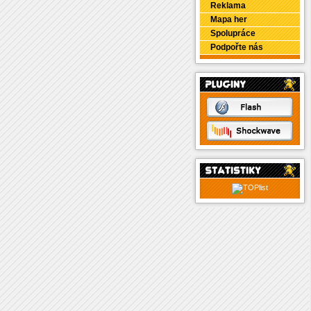
Reklama
Mapa her
Spolupráce
Podpořte nás