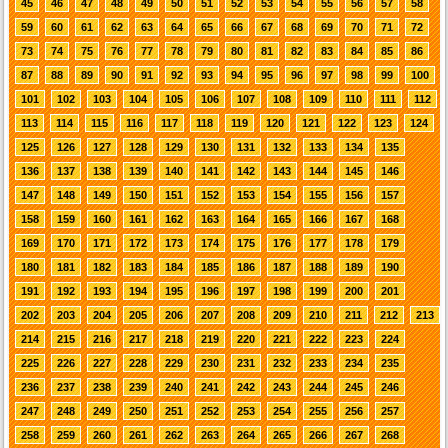
45
46
47
48
49
50
51
52
53
54
55
56
57
58
59
60
61
62
63
64
65
66
67
68
69
70
71
72
73
74
75
76
77
78
79
80
81
82
83
84
85
86
87
88
89
90
91
92
93
94
95
96
97
98
99
100
101
102
103
104
105
106
107
108
109
110
111
112
113
114
115
116
117
118
119
120
121
122
123
124
125
126
127
128
129
130
131
132
133
134
135
136
137
138
139
140
141
142
143
144
145
146
147
148
149
150
151
152
153
154
155
156
157
158
159
160
161
162
163
164
165
166
167
168
169
170
171
172
173
174
175
176
177
178
179
180
181
182
183
184
185
186
187
188
189
190
191
192
193
194
195
196
197
198
199
200
201
202
203
204
205
206
207
208
209
210
211
212
213
214
215
216
217
218
219
220
221
222
223
224
225
226
227
228
229
230
231
232
233
234
235
236
237
238
239
240
241
242
243
244
245
246
247
248
249
250
251
252
253
254
255
256
257
258
259
260
261
262
263
264
265
266
267
268