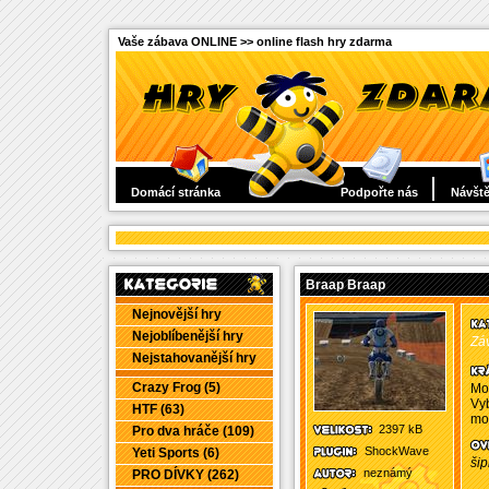
Vaše zábava ONLINE >> online flash hry zdarma
Domácí stránka
Podpořte nás
Návště
Braap Braap
Nejnovější hry
Nejoblíbenější hry
Záv
Nejstahovanější hry
Crazy Frog (5)
Mot
Vyb
HTF (63)
mot
2397 kB
Pro dva hráče (109)
ShockWave
Yeti Sports (6)
šip
neznámý
PRO DÍVKY (262)