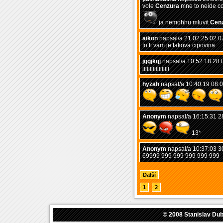
vole
Cenzura
mne to neide co
ja nemohhu mluvit
Cen
aikon
napsal/a 21:02:25 02.0
to ti vam je takova cipovina
jggjkgj
napsal/a 10:52:18 28.
jjjjjjjjjjjjjjjjjj
hyzah
napsal/a 10:40:19 08.
Anonym
napsal/a 16:15:31 2
13*
Anonym
napsal/a 10:37:03 3
69999 999 999 999 999 999
Další
1
2
© 2008
Stanislav Du