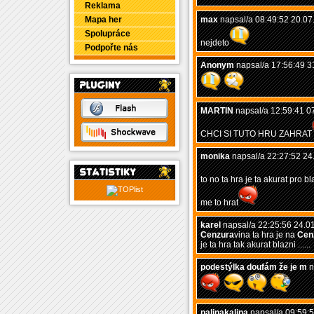
Reklama
Mapa her
max
napsal/a 08:49:52 20.07
Spolupráce
nejdeto
Podpořte nás
Anonym
napsal/a 17:56:49 3
MARTIN
napsal/a 12:59:41 0
CHCI SI TUTO HRU ZAHRAT
monika
napsal/a 22:27:52 24
to no ta hra je ta akurat pro b
me to hrat
karel
napsal/a 22:25:56 24.0
Cenzura
vina ta hra je na
Cen
je ta hra tak akurat blazni ......
podestýlka doufám že je m
n
palinakalina
napsal/a 09:59:5