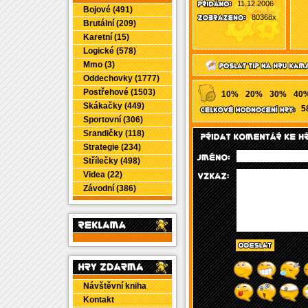
11.12.2006
Bojové (491)
80368x
Brutální (209)
Karetní (15)
Logické (578)
Mmo (3)
Oddechovky (1777)
Postřehové (1503)
10%
20%
30%
40
Skákačky (449)
5
Sportovní (306)
Srandičky (118)
Strategie (234)
Střílečky (498)
Videa (22)
Závodní (386)
Návštěvní kniha
Kontakt