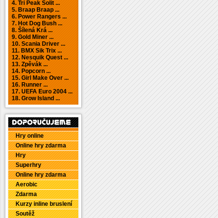
4. Tri Peak Solit ...
5. Braap Braap ...
6. Power Rangers ...
7. Hot Dog Bush ...
8. Šílená Krá ...
9. Gold Miner ...
10. Scania Driver ...
11. BMX Sik Trix ...
12. Nesquik Quest ...
13. Zpěvák ...
14. Popcorn ...
15. Girl Make Over ...
16. Runner ...
17. UEFA Euro 2004 ...
18. Grow Island ...
Hry online
Online hry zdarma
Hry
Superhry
Online hry zdarma
Aerobic
Zdarma
Kurzy inline bruslení
Soutěž