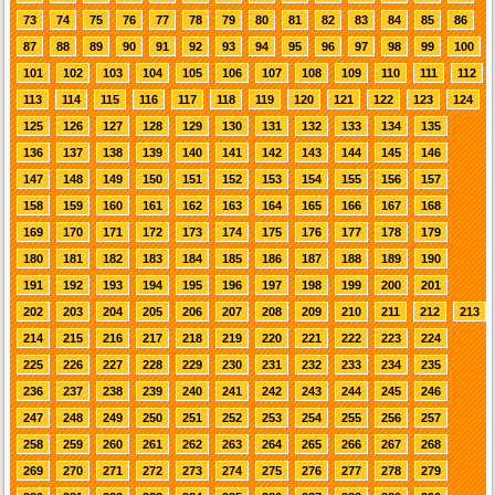
73
74
75
76
77
78
79
80
81
82
83
84
85
86
87
88
89
90
91
92
93
94
95
96
97
98
99
100
101
102
103
104
105
106
107
108
109
110
111
112
113
114
115
116
117
118
119
120
121
122
123
124
125
126
127
128
129
130
131
132
133
134
135
136
137
138
139
140
141
142
143
144
145
146
147
148
149
150
151
152
153
154
155
156
157
158
159
160
161
162
163
164
165
166
167
168
169
170
171
172
173
174
175
176
177
178
179
180
181
182
183
184
185
186
187
188
189
190
191
192
193
194
195
196
197
198
199
200
201
202
203
204
205
206
207
208
209
210
211
212
213
214
215
216
217
218
219
220
221
222
223
224
225
226
227
228
229
230
231
232
233
234
235
236
237
238
239
240
241
242
243
244
245
246
247
248
249
250
251
252
253
254
255
256
257
258
259
260
261
262
263
264
265
266
267
268
269
270
271
272
273
274
275
276
277
278
279