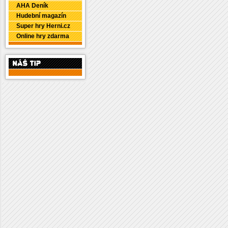
AHA Deník
Hudební magazín
Super hry Herni.cz
Online hry zdarma