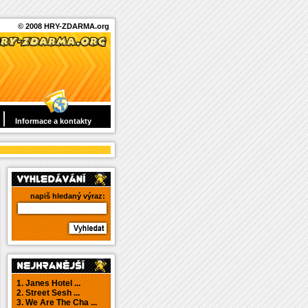
© 2008 HRY-ZDARMA.org
Informace a kontakty
napiš hledaný výraz:
1. Janes Hotel ...
2. Street Sesh ...
3. We Are The Cha ...