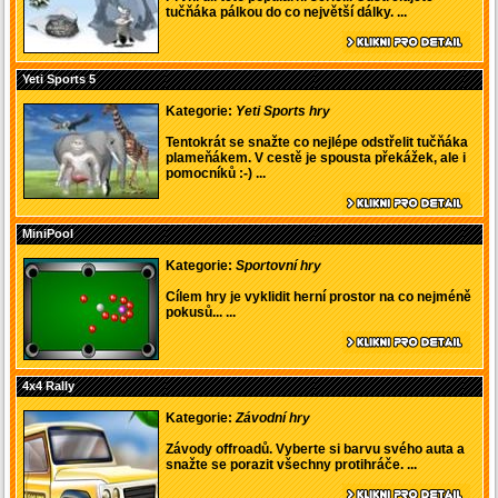
tučňáka pálkou do co největší dálky. ...
Yeti Sports 5
Kategorie:
Yeti Sports hry
Tentokrát se snažte co nejlépe odstřelit tučňáka
plameňákem. V cestě je spousta překážek, ale i
pomocníků :-) ...
MiniPool
Kategorie:
Sportovní hry
Cílem hry je vyklidit herní prostor na co nejméně
pokusů... ...
4x4 Rally
Kategorie:
Závodní hry
Závody offroadů. Vyberte si barvu svého auta a
snažte se porazit všechny protihráče. ...