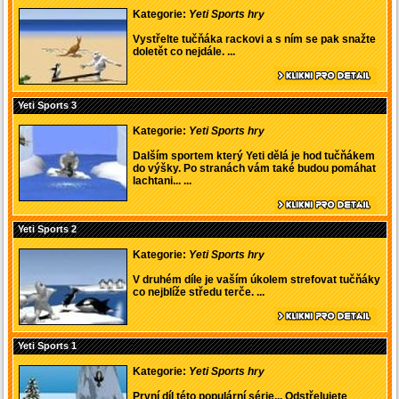
Kategorie:
Yeti Sports hry
Vystřelte tučňáka rackovi a s ním se pak snažte
doletět co nejdále. ...
Yeti Sports 3
Kategorie:
Yeti Sports hry
Dalším sportem který Yeti dělá je hod tučňákem
do výšky. Po stranách vám také budou pomáhat
lachtani... ...
Yeti Sports 2
Kategorie:
Yeti Sports hry
V druhém díle je vaším úkolem strefovat tučňáky
co nejblíže středu terče. ...
Yeti Sports 1
Kategorie:
Yeti Sports hry
První díl této populární série... Odstřelujete