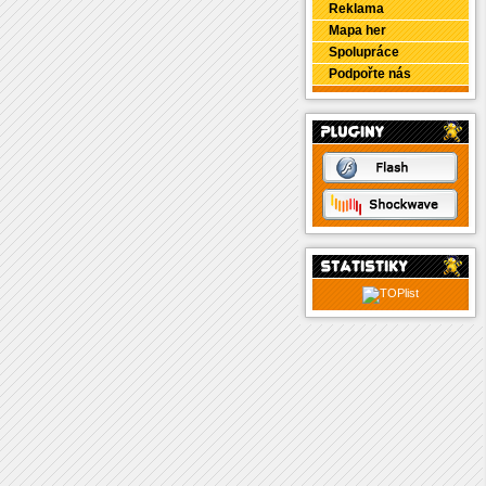
Reklama
Mapa her
Spolupráce
Podpořte nás