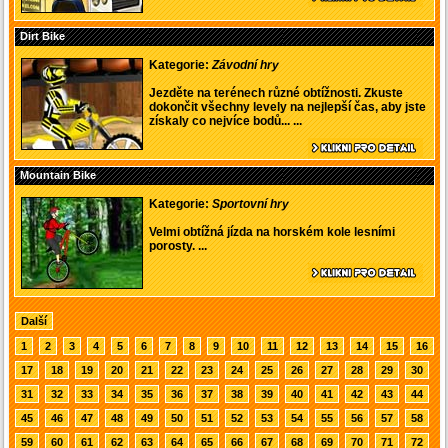
Dirt Bike
Kategorie:
Závodní hry
Jezděte na terénech různé obtížnosti. Zkuste
dokončit všechny levely na nejlepší čas, aby jste
získaly co nejvíce bodů... ...
Mountain Bike
Kategorie:
Sportovní hry
Velmi obtížná jízda na horském kole lesními
porosty. ...
Další
1
2
3
4
5
6
7
8
9
10
11
12
13
14
15
16
17
18
19
20
21
22
23
24
25
26
27
28
29
30
31
32
33
34
35
36
37
38
39
40
41
42
43
44
45
46
47
48
49
50
51
52
53
54
55
56
57
58
59
60
61
62
63
64
65
66
67
68
69
70
71
72