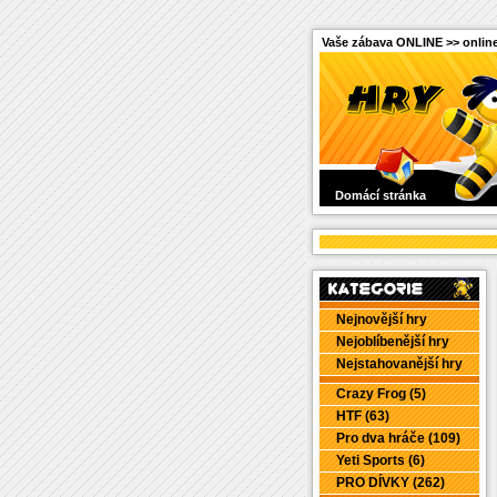
Vaše zábava ONLINE >> online
Domácí stránka
Nejnovější hry
Nejoblíbenější hry
Nejstahovanější hry
Crazy Frog (5)
HTF (63)
Pro dva hráče (109)
Yeti Sports (6)
PRO DÍVKY (262)