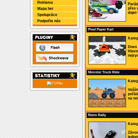
Reklama
Parád
přes 
Mapa her
dojet 
Spolupráce
Podpořte nás
Pixel Paper Kart
Kateg
Dnes 
Hlavn
nejryc
Monster Truck Ride
Kateg
Vaším
pořádk
na ne
Retro Rally
Kateg
Závod
jedno