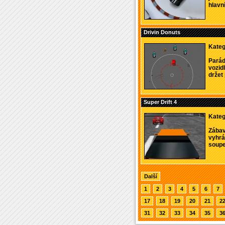
hlavn
Drivin Donuts
Kateg
Parád
vozid
držet 
Super Drift 4
Kateg
Zábav
vyhrát
soupeř
Další
1
2
3
4
5
6
7
17
18
19
20
21
2
31
32
33
34
35
3