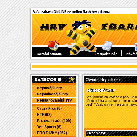
Vaše zábava ONLINE >> online flash hry zdarma
Domácí stránka
Podpořte nás
Návště
Závodní Hry zdarma
Nejnovější hry
Nejoblíbenější hry
Sedí policajt na lavičce v parku a
Nejstahovanější hry
němu babka a ptá se ho, proč pláče.
pes!" "Však on trefí na stanici, uvidí
Crazy Frog (5)
HTF (63)
Pro dva hráče (109)
Yeti Sports (6)
PRO DÍVKY (262)
Bear Motor