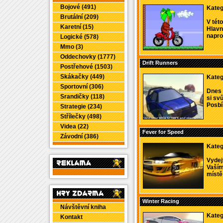
Bojové (491)
Kateg
Brutální (209)
V tét
Karetní (15)
Hlavn
napro
Logické (578)
Mmo (3)
Oddechovky (1777)
Drift Runners
Postřehové (1503)
Skákačky (449)
Kateg
Sportovní (306)
Dnes 
Srandičky (118)
si sv
Posbír
Strategie (234)
Střílečky (498)
Videa (22)
Fever for Speed
Závodní (386)
Kateg
Vydejt
Vaším
místě 
Winter Racing
Návštěvní kniha
Kateg
Kontakt