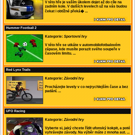
V této hře je vaším úkolem dojet až do cíle na
zadním kole. V dalších levelech už na vás budou
čekat i obtížné překá� ...
Hummer Football 2
Kategorie:
Sportovní hry
V této hře se utkáte v automobilofotbalovém
zápase, kde musíte porazit svého soupeře v
časovém limitu. ...
Red Lynx Trails
Kategorie:
Závodní hry
Procházejte levely v co nejrychlejším čase a bez
padání. ...
UFO Racing
Kategorie:
Závodní hry
Vyberte si, jaký chcete řídit ufonský kokpit, a poté
vyhrávejte závody. Na výběr máte z mnoha aut. ...