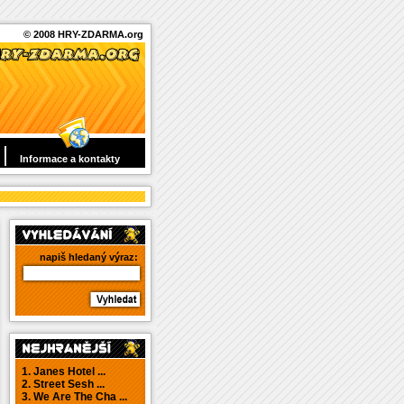
© 2008 HRY-ZDARMA.org
Informace a kontakty
napiš hledaný výraz:
1. Janes Hotel ...
2. Street Sesh ...
3. We Are The Cha ...