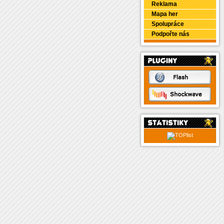
Reklama
Mapa her
Spolupráce
Podpořte nás