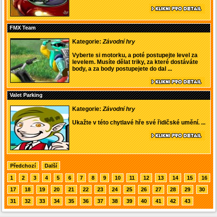
FMX Team
Kategorie:
Závodní hry
Vyberte si motorku, a poté postupejte level za
levelem. Musíte dělat triky, za které dostáváte
body, a za body postupejete do dal ...
Valet Parking
Kategorie:
Závodní hry
Ukažte v této chytlavé hře své řidičské umění. ...
Předchozí
Další
1
2
3
4
5
6
7
8
9
10
11
12
13
14
15
16
17
18
19
20
21
22
23
24
25
26
27
28
29
30
31
32
33
34
35
36
37
38
39
40
41
42
43