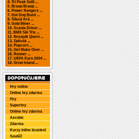
4. Tri Peak Solit ...
5. Braap Braap ...
6. Power Rangers ...
7. Hot Dog Bush ...
8. Šílená Krá ...
9. Gold Miner ...
10. Scania Driver ...
11. BMX Sik Trix ...
12. Nesquik Quest ...
13. Zpěvák ...
14. Popcorn ...
15. Girl Make Over ...
16. Runner ...
17. UEFA Euro 2004 ...
18. Grow Island ...
Hry online
Online hry zdarma
Hry
Superhry
Online hry zdarma
Aerobic
Zdarma
Kurzy inline bruslení
Soutěž