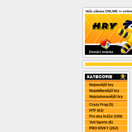
Vaše zábava ONLINE >> online
Domácí stránka
Nejnovější hry
Nejoblíbenější hry
Nejstahovanější hry
Crazy Frog (5)
HTF (63)
Pro dva hráče (109)
Yeti Sports (6)
PRO DÍVKY (262)