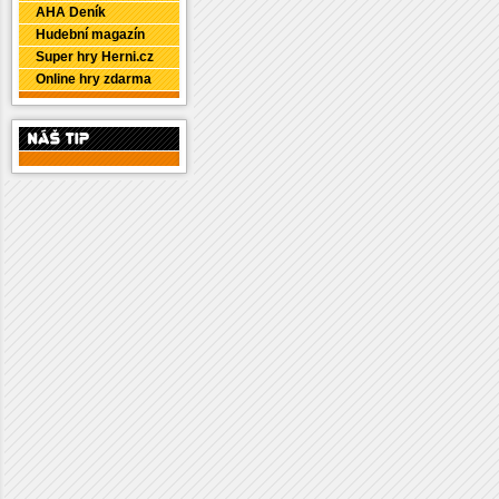
AHA Deník
Hudební magazín
Super hry Herni.cz
Online hry zdarma