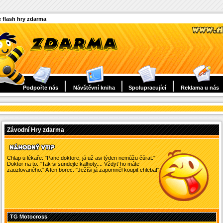
 flash hry zdarma
Podpořte nás
Návštěvní kniha
Spolupracující
Reklama u nás
Závodní Hry zdarma
Chlap u lékaře: "Pane doktore, já už asi týden nemůžu čůrat."
Doktor na to: "Tak si sundejte kalhoty.... Vždyť ho máte
zauzlovaného." A ten borec: "Ježíši já zapomněl koupit chleba!"
TG Motocross