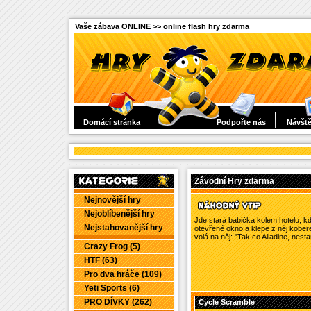
Vaše zábava ONLINE >> online flash hry zdarma
Domácí stránka
Podpořte nás
Návště
Závodní Hry zdarma
Nejnovější hry
Nejoblíbenější hry
Jde stará babička kolem hotelu, kd
Nejstahovanější hry
otevřené okno a klepe z něj kobere
volá na něj: "Tak co Alladine, nestar
Crazy Frog (5)
HTF (63)
Pro dva hráče (109)
Yeti Sports (6)
PRO DÍVKY (262)
Cycle Scramble