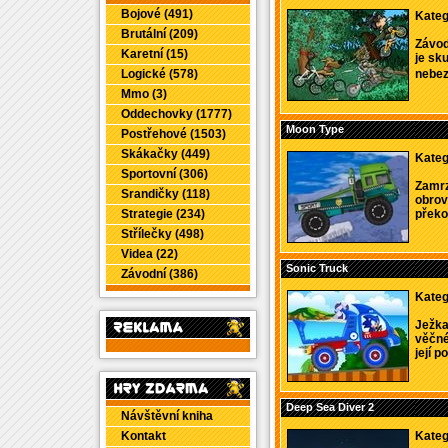
Bojové (491)
Kateg
Brutální (209)
Závod
Karetní (15)
je sk
Logické (578)
nebez
Mmo (3)
Oddechovky (1777)
Moon Type
Postřehové (1503)
Skákačky (449)
Kateg
Sportovní (306)
Zamrz
Srandičky (118)
obrov
Strategie (234)
překon
Střílečky (498)
Videa (22)
Sonic Truck
Závodní (386)
Kateg
Ježka
věčné
její p
Deep Sea Diver 2
Návštěvní kniha
Kontakt
Kateg