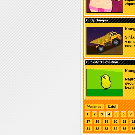
zápas
Body Dumper
Kateg
S nák
v mno
nevezl
Ducklife 3 Evolution
Kateg
Napro
svou 
kvalif
Předchozí
Další
1
2
3
4
5
6
7
17
18
19
20
21
2
31
32
33
34
35
3