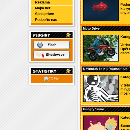
Reklama
Podmo
Mapa her
který
chyťt
Spolupráce
Podpořte nás
Moto Drive
Kateg
Varia
Opět 
dsotal
5 Minutes To Kill Yourself Air
Kateg
V tét
minut
možné
Hungry Sumo
Kateg
Sumo z
zápasn