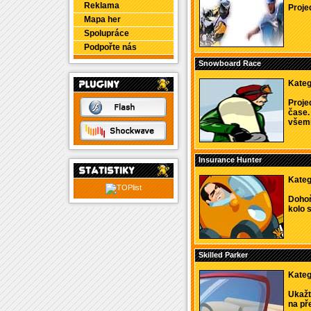
Reklama
Projeď
Mapa her
Spolupráce
Podpořte nás
Snowboard Race
Kateg
Proje
čase.
všemi 
Insurance Hunter
Kateg
Dohoň
kolo s
Skilled Parker
Kateg
Ukažt
na př