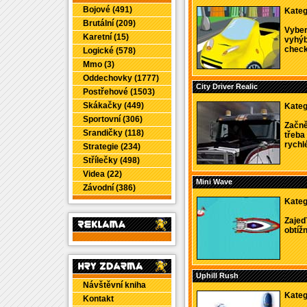
Bojové (491)
Kateg
Brutální (209)
Vyber
Karetní (15)
vyhýb
checkp
Logické (578)
Mmo (3)
Oddechovky (1777)
City Driver Realic
Postřehové (1503)
Skákačky (449)
Kateg
Sportovní (306)
Začnět
Srandičky (118)
třeba
rychlé
Strategie (234)
Střílečky (498)
Videa (22)
Mini Wave
Závodní (386)
Kateg
Zajeď
obtížno
Uphill Rush
Návštěvní kniha
Kateg
Kontakt