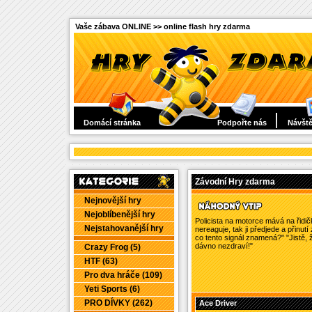
Vaše zábava ONLINE >> online flash hry zdarma
Domácí stránka
Podpořte nás
Návště
Závodní Hry zdarma
Nejnovější hry
Nejoblíbenější hry
Policista na motorce mává na řidič
Nejstahovanější hry
nereaguje, tak ji předjede a přinutí
co tento signál znamená?" "Jistě, 
dávno nezdraví!"
Crazy Frog (5)
HTF (63)
Pro dva hráče (109)
Yeti Sports (6)
PRO DÍVKY (262)
Ace Driver