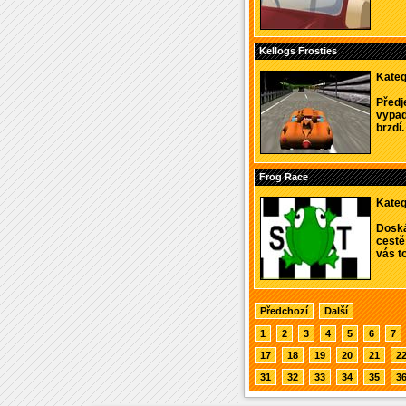
Kellogs Frosties
Kateg
Předj
vypad
brzdí. 
Frog Race
Kateg
Doská
cestě
vás to
Předchozí
Další
1
2
3
4
5
6
7
17
18
19
20
21
2
31
32
33
34
35
3