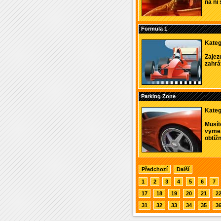
na ni s
Formula 1
Kateg
Zajezd
zahrát
Parking Zone
Kateg
Musít
vymez
obtížno
Předchozí
Další
1
2
3
4
5
6
7
17
18
19
20
21
2
31
32
33
34
35
3