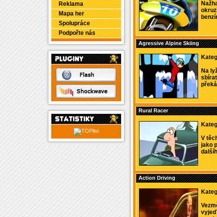
Nažha
Reklama
okruz
Mapa her
benzín 
Spolupráce
Podpořte nás
Agressive Alpine Skiing
Kateg
Na lyž
sbíra
překá
Rural Racer
Kateg
V těc
jako p
dalšíh
Action Driving
Kateg
Vezmě
vyjeď