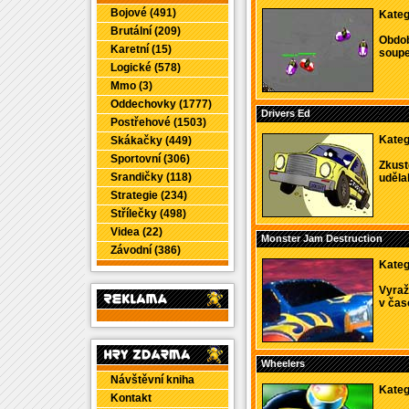
Bojové (491)
Kateg
Brutální (209)
Obdob
Karetní (15)
soupeř
Logické (578)
Mmo (3)
Oddechovky (1777)
Drivers Ed
Postřehové (1503)
Kateg
Skákačky (449)
Sportovní (306)
Zkust
Srandičky (118)
udělal
Strategie (234)
Střílečky (498)
Videa (22)
Monster Jam Destruction
Závodní (386)
Kateg
Vyraž
v čas
Wheelers
Návštěvní kniha
Kateg
Kontakt