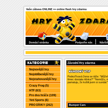
Vaše zábava ONLINE >> online flash hry zdarma
Domácí stránka
Podpořte nás
Návště
Závodní Hry zdarma
Nejnovější hry
Nejoblíbenější hry
Podezřívavá žena se táže: "Můžeš m
Nejstahovanější hry
límec dostala rtěnka?" "Nemůžu, n
pamatuju, že košili jsem si sundal."
Crazy Frog (5)
HTF (63)
Pro dva hráče (109)
Yeti Sports (6)
PRO DÍVKY (262)
Bumper Cars