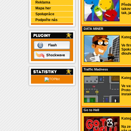
Reklama
Předs
Mapa her
takov
tak, j
Spolupráce
Podpořte nás
DATA MINER
Kateg
Ve fi
Spoko
dlouh
Traffic Madness
Kateg
Ve va
Proto
instal
Go to Hell
Kateg
Na ze
vás u