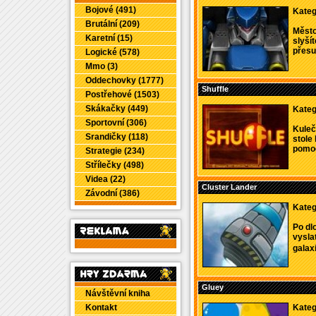
Bojové (491)
Kateg
Brutální (209)
Město
Karetní (15)
slyšít
přesun
Logické (578)
Mmo (3)
Oddechovky (1777)
Shuffle
Postřehové (1503)
Skákačky (449)
Kateg
Sportovní (306)
Kuleč
Srandičky (118)
stole 
pomoc
Strategie (234)
Střílečky (498)
Videa (22)
Cluster Lander
Závodní (386)
Kateg
Po dl
vysla
galax
Gluey
Návštěvní kniha
Kontakt
Kateg