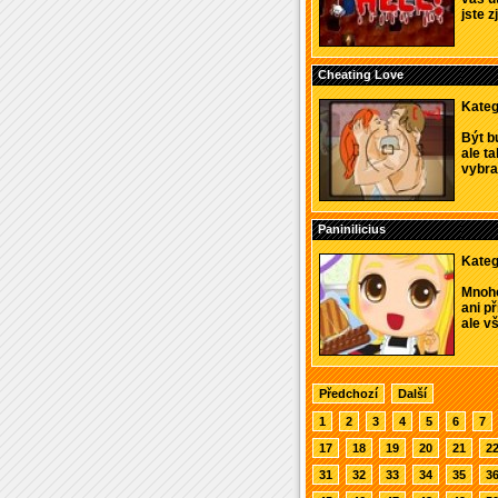
jste z
Cheating Love
Kateg
Být b
ale t
vybran
Paninilicius
Kateg
Mnoho
ani př
ale vš
Předchozí
Další
1
2
3
4
5
6
7
17
18
19
20
21
2
31
32
33
34
35
3