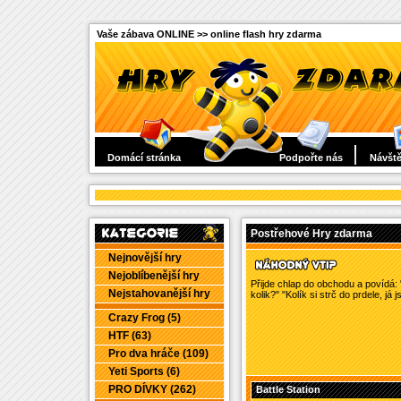
Vaše zábava ONLINE >> online flash hry zdarma
Domácí stránka
Podpořte nás
Návště
Postřehové Hry zdarma
Nejnovější hry
Nejoblíbenější hry
Přijde chlap do obchodu a povídá:
Nejstahovanější hry
kolik?" "Kolík si strč do prdele, já 
Crazy Frog (5)
HTF (63)
Pro dva hráče (109)
Yeti Sports (6)
PRO DÍVKY (262)
Battle Station