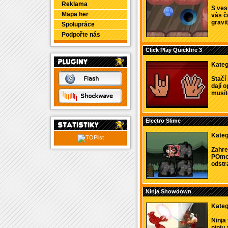
Reklama
S vesm
Mapa her
vás č
gravit
Spolupráce
Podpořte nás
Click Play Quickfire 3
Kateg
Stačí 
dají 
musíte 
Electro Slime
Kateg
Zahre
POmoc
odstr
Ninja Showdown
Kateg
Ninja
ninju