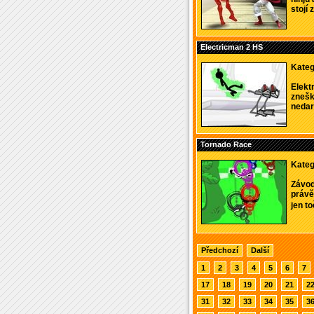
stojí z
Electricman 2 HS
Kateg
Elekt
znešk
nedaruj
Tornado Race
Kateg
Závod
právě 
jen to
Předchozí
Další
1
2
3
4
5
6
7
17
18
19
20
21
2
31
32
33
34
35
3