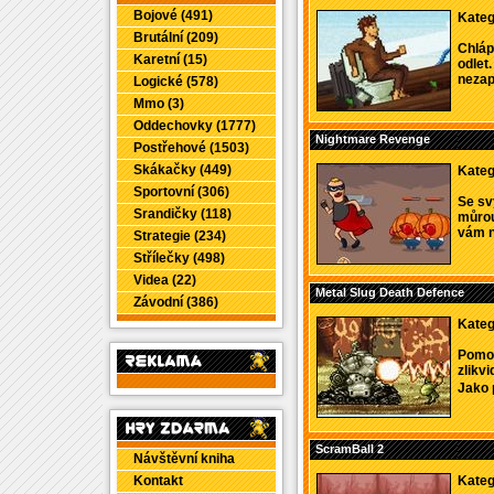
Bojové (491)
Kateg
Brutální (209)
Chláp
Karetní (15)
odlet
nezapo
Logické (578)
Mmo (3)
Oddechovky (1777)
Nightmare Revenge
Postřehové (1503)
Skákačky (449)
Kateg
Sportovní (306)
Se sv
Srandičky (118)
můrou
vám ni
Strategie (234)
Střílečky (498)
Videa (22)
Metal Slug Death Defence
Závodní (386)
Kateg
Pomoc
zlikvi
Jako 
ScramBall 2
Návštěvní kniha
Kontakt
Kateg