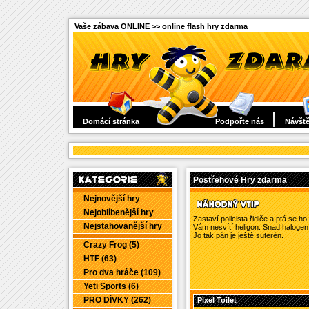
Vaše zábava ONLINE >> online flash hry zdarma
Domácí stránka
Podpořte nás
Návště
Postřehové Hry zdarma
Nejnovější hry
Nejoblíbenější hry
Zastaví policista řidiče a ptá se ho: 
Nejstahovanější hry
Vám nesvítí heligon. Snad halogen, o
Jo tak pán je ještě suterén.
Crazy Frog (5)
HTF (63)
Pro dva hráče (109)
Yeti Sports (6)
PRO DÍVKY (262)
Pixel Toilet