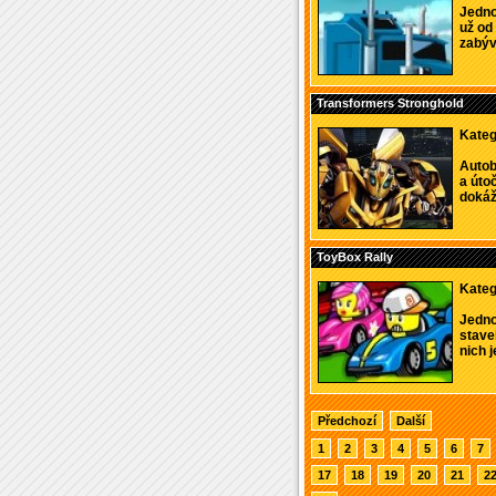
Jedno
už od 
zabýva
Transformers Stronghold
Kateg
Autobo
a útoč
dokáž
ToyBox Rally
Kateg
Jedno
staveb
nich j
Předchozí
Další
1
2
3
4
5
6
7
17
18
19
20
21
2