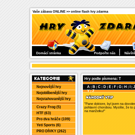
Vaše zábava ONLINE >> online flash hry zdarma
Domácí stránka
Podpořte nás
Návště
Hry podle písmena: T
Nejnovější hry
A
B
C
D
E
F
G
H
I
|
|
|
|
|
|
|
|
|
Y
Z
|
Nejoblíbenější hry
Nejstahovanější hry
"Pane doktore, byl jsem na dovole
Crazy Frog (5)
pohlavní chorobou. Myslíte, že to p
na manželku!"
HTF (63)
Pro dva hráče (109)
Yeti Sports (6)
PRO DÍVKY (262)