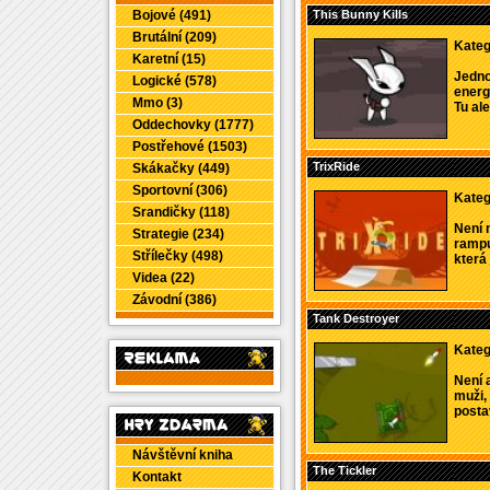
Bojové (491)
This Bunny Kills
Brutální (209)
Kateg
Karetní (15)
Jedno
Logické (578)
energ
Mmo (3)
Tu ale
Oddechovky (1777)
Postřehové (1503)
TrixRide
Skákačky (449)
Sportovní (306)
Kateg
Srandičky (118)
Není n
Strategie (234)
rampu
Střílečky (498)
která 
Videa (22)
Závodní (386)
Tank Destroyer
Kateg
Není 
muži,
postav
Návštěvní kniha
The Tickler
Kontakt