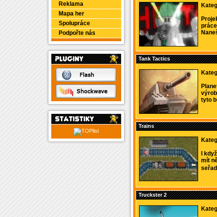
Reklama
Kateg
Mapa her
Proje
Spolupráce
práce
Naneš
Podpořte nás
Tank Tactics
Kateg
Plane
výrob
tyto b
Trains
Kateg
I když
mít n
seřadi
Truckster 2
Kateg