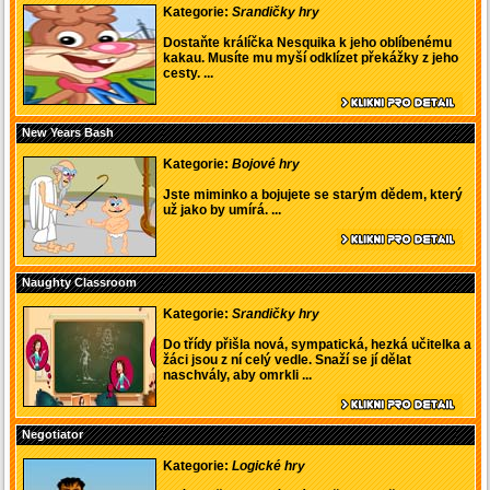
Kategorie:
Srandičky hry
Dostaňte králíčka Nesquika k jeho oblíbenému
kakau. Musíte mu myší odklízet překážky z jeho
cesty. ...
New Years Bash
Kategorie:
Bojové hry
Jste miminko a bojujete se starým dědem, který
už jako by umírá. ...
Naughty Classroom
Kategorie:
Srandičky hry
Do třídy přišla nová, sympatická, hezká učitelka a
žáci jsou z ní celý vedle. Snaží se jí dělat
naschvály, aby omrkli ...
Negotiator
Kategorie:
Logické hry