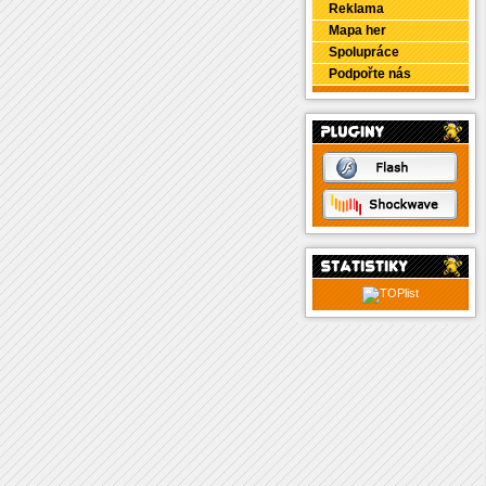
Reklama
Mapa her
Spolupráce
Podpořte nás