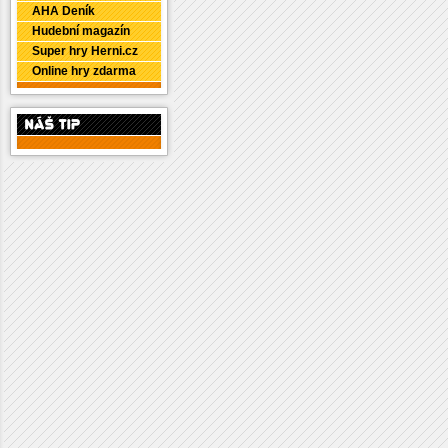
AHA Deník
Hudební magazín
Super hry Herni.cz
Online hry zdarma