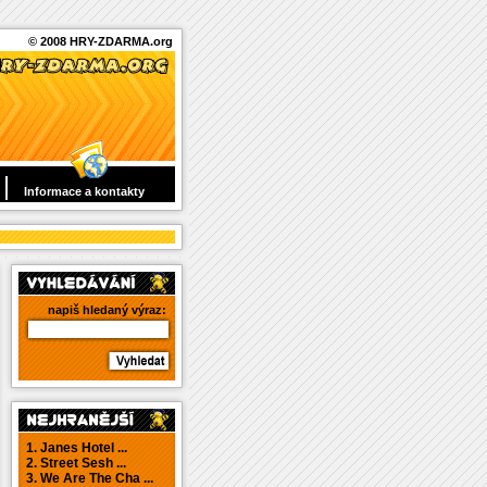
© 2008 HRY-ZDARMA.org
Informace a kontakty
napiš hledaný výraz:
1. Janes Hotel ...
2. Street Sesh ...
3. We Are The Cha ...