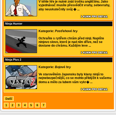
V téhle hře je nutné znát trošku angličtinu. Jako
vyjednávač musíte přesvědčit vrahy, sebevrahy,
aby neuskutečnily svůj � ...
Ninja Hunter
Kategorie:
Postřehové hry
Ochraňte s rytířem chrám před ninji. Napište
ninjovo slovo, které je nad ním dříve, než se
dostane do chrámu. Každým leve ...
Ninja Plus 2
Kategorie:
Bojové hry
Ve starověkém Japonsku byly klany ninjů to
nejnebezpečnější, co se mohlo přiblýžit k vašemu
domu a mělo za lubem vám vykr� ...
Další
1
2
3
4
5
6
7