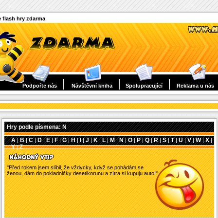
 flash hry zdarma
Podpořte nás
Návštěvní kniha
Spolupracující
Reklama u nás
Hry podle písmena: N
A
B
C
D
E
F
G
H
I
J
K
L
M
N
O
P
Q
R
S
T
U
V
W
X
|
|
|
|
|
|
|
|
|
|
|
|
|
|
|
|
|
|
|
|
|
|
|
|
Y
Z
|
"Před rokem jsem slíbil, že vždycky, když se pohádám se
ženou, dám do pokladničky desetikorunu a zítra si kupuju auto!"