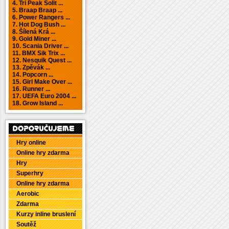
4. Tri Peak Solit ...
5. Braap Braap ...
6. Power Rangers ...
7. Hot Dog Bush ...
8. Šílená Krá ...
9. Gold Miner ...
10. Scania Driver ...
11. BMX Sik Trix ...
12. Nesquik Quest ...
13. Zpěvák ...
14. Popcorn ...
15. Girl Make Over ...
16. Runner ...
17. UEFA Euro 2004 ...
18. Grow Island ...
Hry online
Online hry zdarma
Hry
Superhry
Online hry zdarma
Aerobic
Zdarma
Kurzy inline bruslení
Soutěž