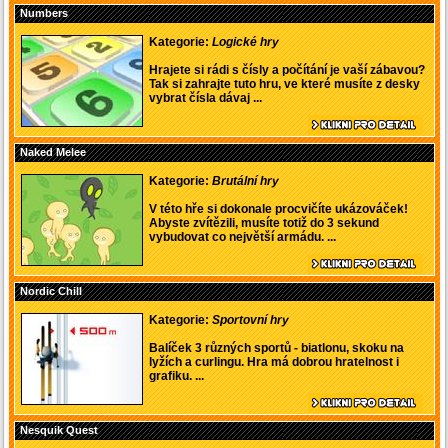
Numbers
Kategorie:
Logické hry
Hrajete si rádi s čísly a počítání je vaší zábavou?
Tak si zahrajte tuto hru, ve které musíte z desky
vybrat čísla dávaj ...
Naked Melee
Kategorie:
Brutální hry
V této hře si dokonale procvičíte ukázováček!
Abyste zvítězili, musíte totiž do 3 sekund
vybudovat co největší armádu. ...
Nordic Chill
Kategorie:
Sportovní hry
Balíček 3 různých sportů - biatlonu, skoku na
lyžích a curlingu. Hra má dobrou hratelnost i
grafiku. ...
Nesquik Quest