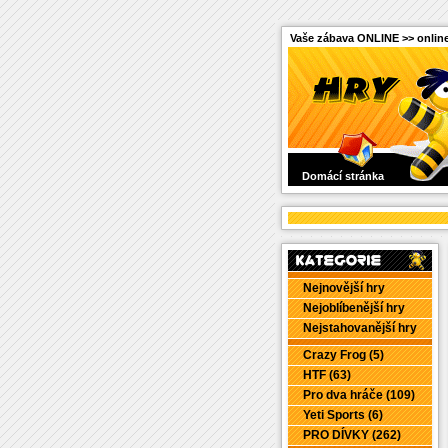
Vaše zábava ONLINE >> online
Domácí stránka
Nejnovější hry
Nejoblíbenější hry
Nejstahovanější hry
Crazy Frog (5)
HTF (63)
Pro dva hráče (109)
Yeti Sports (6)
PRO DÍVKY (262)