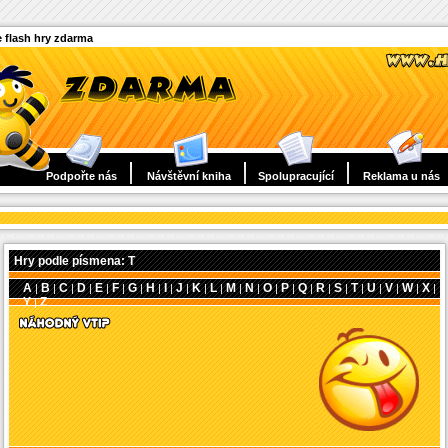
 flash hry zdarma
Podpořte nás
Návštěvní kniha
Spolupracující
Reklama u nás
Hry podle písmena: T
A
B
C
D
E
F
G
H
I
J
K
L
M
N
O
P
Q
R
S
T
U
V
W
X
|
|
|
|
|
|
|
|
|
|
|
|
|
|
|
|
|
|
|
|
|
|
|
|
Y
Z
|