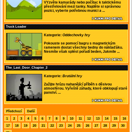
VYzvěte kamarády nebo počítac k taktickému
přestřelování mezi tanky. Najděte si správnou
pozici, vyberte potřebnou munici a ...
Truck Loader
Kategorie:
Oddechovky hry
Pokouste se pomocí bagru s magnetickým
ramenem dostat všechny bedny do náklaďáku.
Nesmíte však splést pořadí beden, Jakmile ...
The_Last_Door_Chapter_2
Kategorie:
Brutální hry
Zažijte hrůzu nahanějící příběh s děsivou
atmosférou. Vyřeště záhady, které obklopují staré
panství. ...
Předchozí
Další
1
2
3
4
5
6
7
8
9
10
11
12
13
14
15
16
17
18
19
20
21
22
23
24
25
26
27
28
29
30