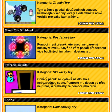
Kategorie:
Závodní hry
Tom a Jerry usedají do závodních buggyn.
Překonejte všechny levely a odemkněte nové
vozidla pro vaše kamarády. ...
Touch The Bubbles 4
Kategorie:
Postřehové hry
Pomocí myši přesekněte všechny barevné
bubliny v levelu. Když se vám podaří přeseknout
více bublin jedním tahem, dostanete ...
Twizzed Firefarta
Kategorie:
Skákačky hry
Ohnívý pšouk se vydává na dlouho a
nebezpečnou cestu. Pomozte mu dostat se přes
nejrůznější překážky za pomoci jeho prdů ...
TANKS
Kategorie:
Oddechovky hry