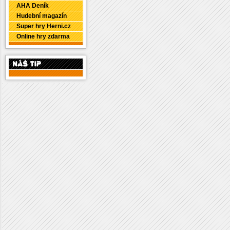
AHA Deník
Hudební magazín
Super hry Herni.cz
Online hry zdarma