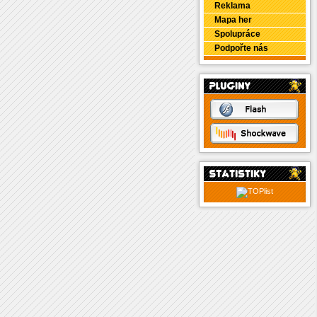
Reklama
Mapa her
Spolupráce
Podpořte nás