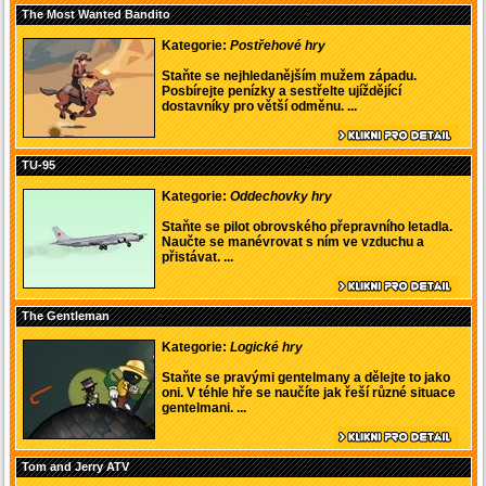
The Most Wanted Bandito
Kategorie:
Postřehové hry
Staňte se nejhledanějším mužem západu.
Posbírejte penízky a sestřelte ujíždějící
dostavníky pro větší odměnu. ...
TU-95
Kategorie:
Oddechovky hry
Staňte se pilot obrovského přepravního letadla.
Naučte se manévrovat s ním ve vzduchu a
přistávat. ...
The Gentleman
Kategorie:
Logické hry
Staňte se pravými gentelmany a dělejte to jako
oni. V téhle hře se naučíte jak řeší různé situace
gentelmani. ...
Tom and Jerry ATV