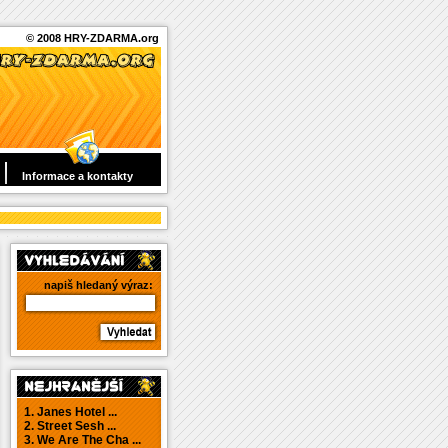
© 2008 HRY-ZDARMA.org
Informace a kontakty
napiš hledaný výraz:
1. Janes Hotel ...
2. Street Sesh ...
3. We Are The Cha ...