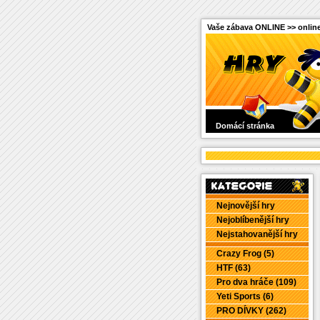
Vaše zábava ONLINE >> online
Domácí stránka
Nejnovější hry
Nejoblíbenější hry
Nejstahovanější hry
Crazy Frog (5)
HTF (63)
Pro dva hráče (109)
Yeti Sports (6)
PRO DÍVKY (262)