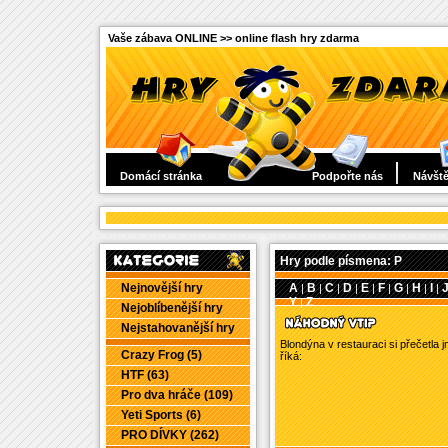
Vaše zábava ONLINE >> online flash hry zdarma
Domácí stránka
Podpořte nás
Návště
Hry podle písmena: P
Nejnovější hry
A
B
C
D
E
F
G
H
I
|
|
|
|
|
|
|
|
|
Y
Z
|
Nejoblíbenější hry
Nejstahovanější hry
Blondýna v restauraci si přečetla 
Crazy Frog (5)
říká:
HTF (63)
Pro dva hráče (109)
Yeti Sports (6)
PRO DÍVKY (262)