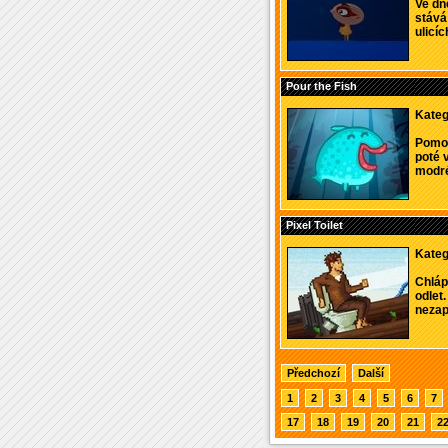
Ve dne
stává 
ulicíc
Pour the Fish
Kateg
Pomoc
poté 
modré 
Pixel Toilet
Kateg
Chláp
odlet
nezapo
Předchozí
Další
1
2
3
4
5
6
7
17
18
19
20
21
2