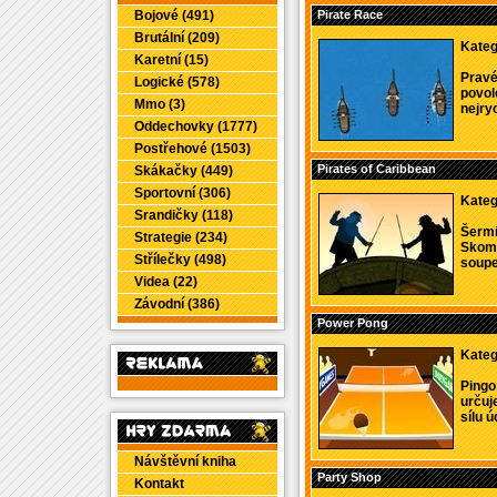
Bojové (491)
Pirate Race
Brutální (209)
Kateg
Karetní (15)
Pravé
Logické (578)
povol
Mmo (3)
nejryc
Oddechovky (1777)
Postřehové (1503)
Pirates of Caribbean
Skákačky (449)
Sportovní (306)
Kateg
Srandičky (118)
Šermi
Strategie (234)
Skomb
Střílečky (498)
soupeř
Videa (22)
Závodní (386)
Power Pong
Kateg
Pingo
určuj
sílu úd
Návštěvní kniha
Party Shop
Kontakt