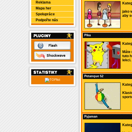
Reklama
Kateg
Mapa her
jako 
Spolupráce
aby se
Podpořte nás
Pika
Kateg
Máte 
tuto 
lekci. 
Petanque 52
Kateg
Klasi
sporto
Pyjaman
Kateg