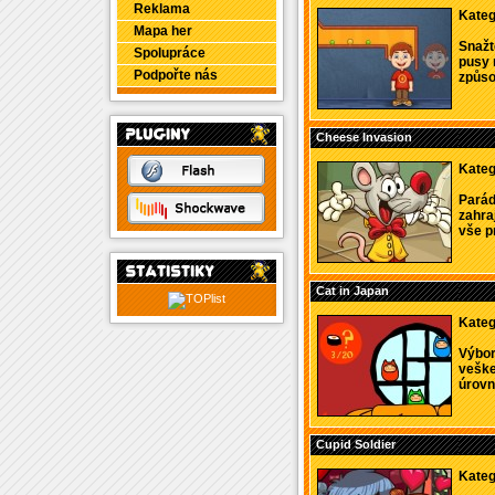
Reklama
Kateg
Mapa her
Snažt
Spolupráce
pusy 
Podpořte nás
způsob
Cheese Invasion
Kateg
Parád
zahra
vše pr
Cat in Japan
Kateg
Výbor
veške
úrovní
Cupid Soldier
Kateg