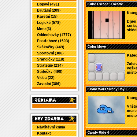
Bojové (491)
Cube Escape: Theatre
Brutální (209)
Kateg
Karetní (15)
Dnes 
Logické (578)
série,
Mmo (3)
shléd
Oddechovky (1777)
Postřehové (1503)
Color Move
Skákačky (449)
Sportovní (306)
Kateg
Srandičky (118)
Zábav
Strategie (234)
veške
Střílečky (498)
místo.
Videa (22)
Závodní (386)
Cloud Wars Sunny Day 2
Kateg
V tét
muset
místo
Návštěvní kniha
Candy Ride 4
Kontakt