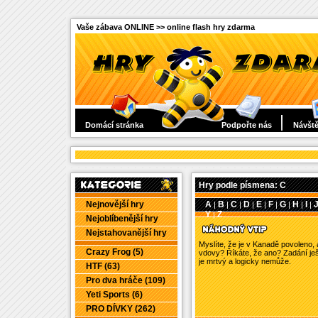
Vaše zábava ONLINE >> online flash hry zdarma
Domácí stránka
Podpořte nás
Návště
Hry podle písmena: C
Nejnovější hry
A
B
C
D
E
F
G
H
I
|
|
|
|
|
|
|
|
|
Y
Z
|
Nejoblíbenější hry
Nejstahovanější hry
Myslíte, že je v Kanadě povoleno, 
Crazy Frog (5)
vdovy? Říkáte, že ano? Zadání ješ
je mrtvý a logicky nemůže.
HTF (63)
Pro dva hráče (109)
Yeti Sports (6)
PRO DÍVKY (262)