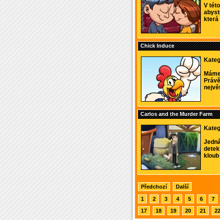
V této
abyst
která
Chick Induce
Kateg
Máme 
Právě
největ
Carlos and the Murder Farm
Kateg
Jedná
detekt
kloub 
Předchozí
Další
1
2
3
4
5
6
7
17
18
19
20
21
2