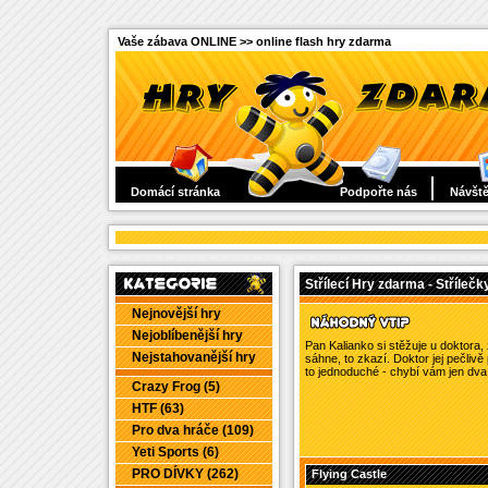
Vaše zábava ONLINE >> online flash hry zdarma
Domácí stránka
Podpořte nás
Návště
Střílecí Hry zdarma - Střílečk
Nejnovější hry
Nejoblíbenější hry
Pan Kalianko si stěžuje u doktora, 
Nejstahovanější hry
sáhne, to zkazí. Doktor jej pečlivě
to jednoduché - chybí vám jen dva d
Crazy Frog (5)
HTF (63)
Pro dva hráče (109)
Yeti Sports (6)
PRO DÍVKY (262)
Flying Castle