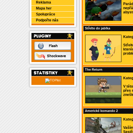
Reklama
Parád
nepřá
Mapa her
abyste
Spolupráce
Podpořte nás
Střelte do jablka
Kateg
Střelt
kterém
problé
The Return
Kateg
V tét
přes 
znešk
Americké komando 2
Kateg
Vaším
Sestř