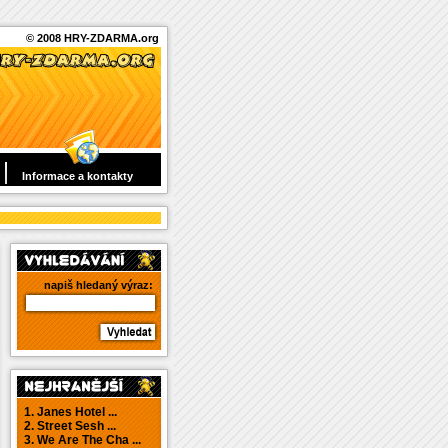
© 2008 HRY-ZDARMA.org
Informace a kontakty
napiš hledaný výraz:
1. Janes Hotel ...
2. Street Sesh ...
3. We Are The Cha ...