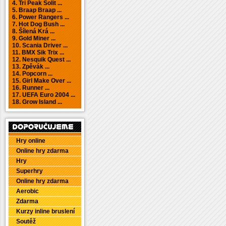
4. Tri Peak Solit ...
5. Braap Braap ...
6. Power Rangers ...
7. Hot Dog Bush ...
8. Šílená Krá ...
9. Gold Miner ...
10. Scania Driver ...
11. BMX Sik Trix ...
12. Nesquik Quest ...
13. Zpěvák ...
14. Popcorn ...
15. Girl Make Over ...
16. Runner ...
17. UEFA Euro 2004 ...
18. Grow Island ...
Hry online
Online hry zdarma
Hry
Superhry
Online hry zdarma
Aerobic
Zdarma
Kurzy inline bruslení
Soutěž