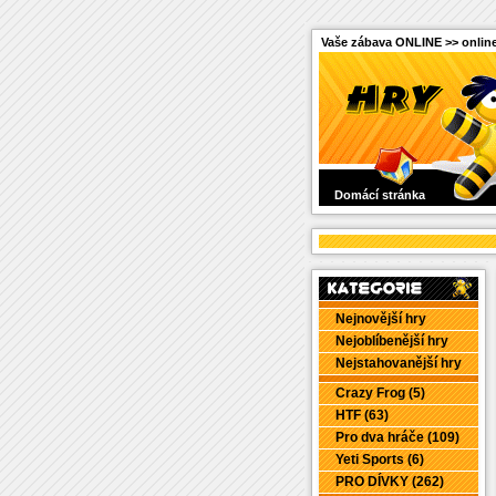
Vaše zábava ONLINE >> online
Domácí stránka
Nejnovější hry
Nejoblíbenější hry
Nejstahovanější hry
Crazy Frog (5)
HTF (63)
Pro dva hráče (109)
Yeti Sports (6)
PRO DÍVKY (262)