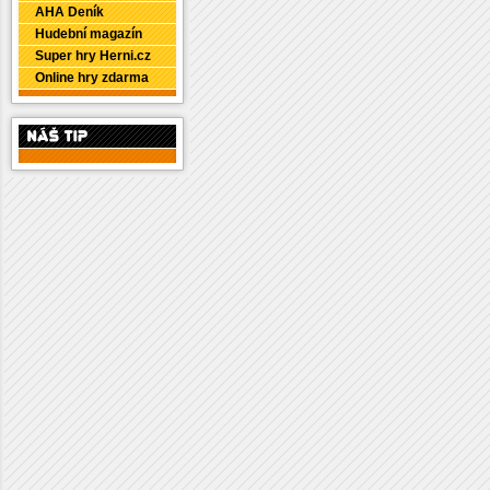
AHA Deník
Hudební magazín
Super hry Herni.cz
Online hry zdarma