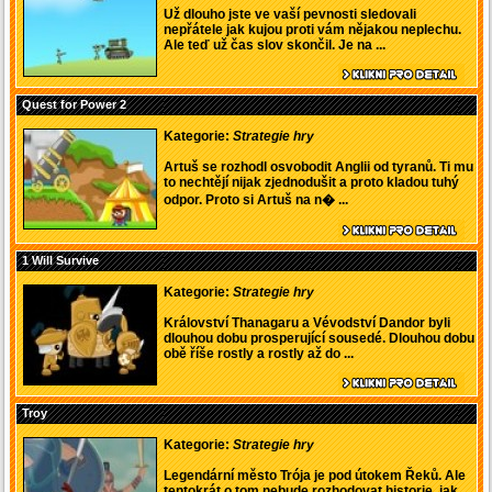
Už dlouho jste ve vaší pevnosti sledovali
nepřátele jak kujou proti vám nějakou neplechu.
Ale teď už čas slov skončil. Je na ...
Quest for Power 2
Kategorie:
Strategie hry
Artuš se rozhodl osvobodit Anglii od tyranů. Ti mu
to nechtějí nijak zjednodušit a proto kladou tuhý
odpor. Proto si Artuš na n� ...
1 Will Survive
Kategorie:
Strategie hry
Království Thanagaru a Vévodství Dandor byli
dlouhou dobu prosperující sousedé. Dlouhou dobu
obě říše rostly a rostly až do ...
Troy
Kategorie:
Strategie hry
Legendární město Trója je pod útokem Řeků. Ale
tentokrát o tom nebude rozhodovat historie, jak