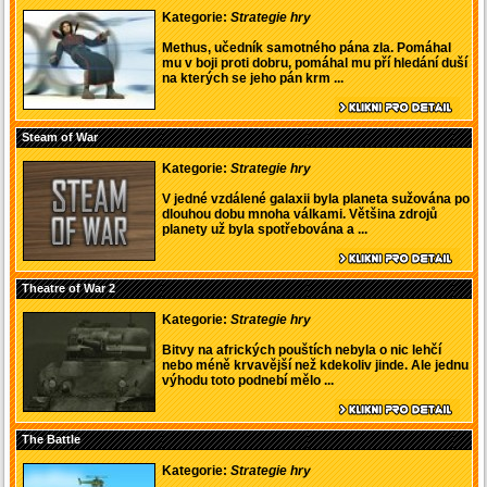
Kategorie:
Strategie hry
Methus, učedník samotného pána zla. Pomáhal
mu v boji proti dobru, pomáhal mu pří hledání duší
na kterých se jeho pán krm ...
Steam of War
Kategorie:
Strategie hry
V jedné vzdálené galaxii byla planeta sužována po
dlouhou dobu mnoha válkami. Většina zdrojů
planety už byla spotřebována a ...
Theatre of War 2
Kategorie:
Strategie hry
Bitvy na afrických pouštích nebyla o nic lehčí
nebo méně krvavější než kdekoliv jinde. Ale jednu
výhodu toto podnebí mělo ...
The Battle
Kategorie:
Strategie hry