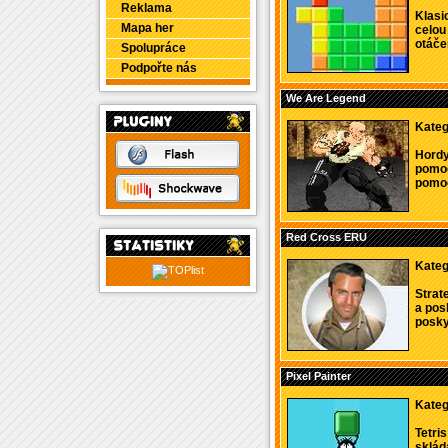
Reklama
Klasi
Mapa her
celou
otáčení
Spolupráce
Podpořte nás
We Are Legend
Kateg
Hordy
pomoc
pomoc
Red Cross ERU
Kateg
Strat
a pos
poskyt
Pixel Painter
Kateg
Tetri
skláda