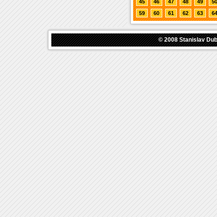
45
46
47
48
49
5
59
60
61
62
63
6
© 2008
Stanislav Du