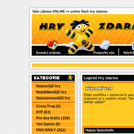
Vaše zábava ONLINE >> online flash hry zdarma
Domácí stránka
Podpořte nás
Návště
Logické Hry zdarma
Nejnovější hry
Nejoblíbenější hry
Přijde sestřička v nemocnici k paci
Nejstahovanější hry
A pacient se s vypětím sil ptá: "Sest
řidičák udělal?"
Crazy Frog (5)
HTF (63)
Pro dva hráče (109)
Yeti Sports (6)
PRO DÍVKY (262)
Happy Spaceballs