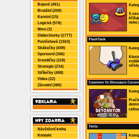
Bojové (491)
Kateg
Brutální (209)
S ves
Karetní (15)
křižu
nebo j
Logické (578)
Mmo (3)
Oddechovky (1777)
FlashTank
Postřehové (1503)
Skákačky (449)
Kateg
Sportovní (306)
Klasi
Srandičky (118)
vzdále
střely 
Strategie (234)
Střílečky (498)
Videa (22)
Cavemen Vs Dinosaurs Cocon
Závodní (386)
Kateg
Pračl
domní
rafin
Tetris
Návštěvní kniha
Kontakt
Kateg