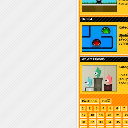
koste
Dedal4
Kateg
Bludi
závod
vyhráv
We Are Friends
Kateg
3 ves
jsou 
spolu
Předchozí
Další
1
2
3
4
5
6
7
17
18
19
20
21
2
31
32
33
34
35
3