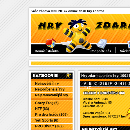
Vaše zábava ONLINE >> online flash hry zdarma
Domácí stránka
Podpořte nás
Návště
Hry zdarma, online hry, 1001 
Nejnovější hry
A
B
C
D
E
F
G
H
I
|
|
|
|
|
|
|
|
|
Y
Z
|
Nejoblíbenější hry
Nejstahovanější hry
Online her:
3348
Videí a Animací:
85
Crazy Frog (5)
Celkem:
3433
HTF (63)
Celkem vtipů:
324
Pro dva hráče (109)
Dnes spuštěno:
6772227
her
Yeti Sports (6)
PRO DÍVKY (262)