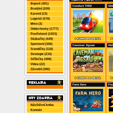
Bojové (491)
Conduct THIS!
Sli
Brutální (209)
Karetní (15)
Logické (578)
Mmo (3)
Oddechovky (1777)
Postřehové (1503)
Skákačky (449)
Sportovní (306)
Caveman Jigsaw
Hid
Srandičky (118)
Strategie (234)
Střílečky (498)
Videa (22)
Závodní (386)
Farm Hero
Fru
Návštěvní kniha
Kontakt