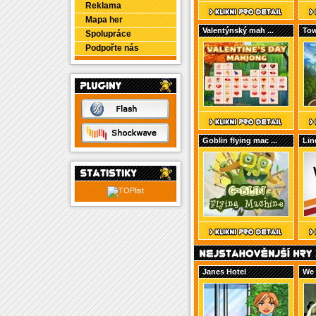
Reklama
Mapa her
Valentýnský mah ...
Tow
Spolupráce
Podpořte nás
Goblin flying mac ...
Lin
Janes Hotel
We 