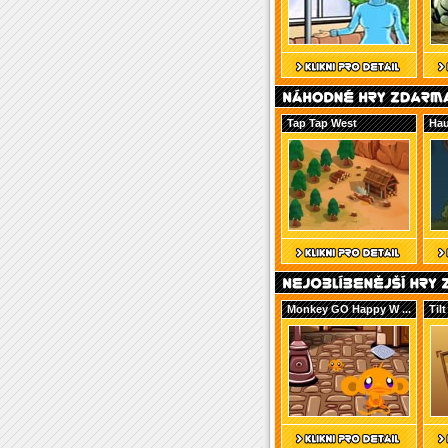
Tap Tap West
Hau
Monkey GO Happy W ...
Tilt