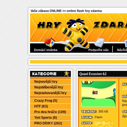
Vaše zábava ONLINE >> online flash hry zdarma
Domácí stránka
Podpořte nás
Návště
Quad Evasion 62
Nejnovější hry
Nejoblíbenější hry
Záv
Nejstahovanější hry
Crazy Frog (5)
Na
pro
HTF (63)
355 kB
Pro dva hráče (109)
šip
Flash
Yeti Sports (6)
Julien B
PRO DÍVKY (262)