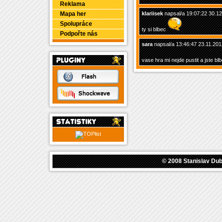
Reklama
Mapa her
klariisek
napsal/a 19:07:22 30.1
Spolupráce
ty si blbec
Podpořte nás
sara
napsal/a 13:46:47 23.11.201
vase hra mi nejde pustit a jste blb
© 2008
Stanislav Du