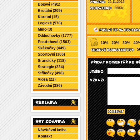
22.11.2012
Bojové (491)
2683x
Brutální (209)
Karetní (15)
Logické (578)
Mmo (3)
Oddechovky (1777)
Postřehové (1503)
10%
20%
30%
40
Skákačky (449)
5
Sportovní (306)
Srandičky (118)
Strategie (234)
Střílečky (498)
Videa (22)
Závodní (386)
Návštěvní kniha
Kontakt