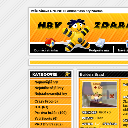
Vaše zábava ONLINE >> online flash hry zdarma
Domácí stránka
Podpořte nás
Návště
Builders Brawl
Nejnovější hry
Nejoblíbenější hry
Stř
Nejstahovanější hry
Crazy Frog (5)
Zku
fac
HTF (63)
obl
6980 kB
Pro dva hráče (109)
zam
Flash
Yeti Sports (6)
N/A
PRO DÍVKY (262)
myš