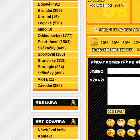
28.06.2013
Bojové (491)
2547x
Brutální (209)
Karetní (15)
Logické (578)
Mmo (3)
Oddechovky (1777)
Postřehové (1503)
10%
20%
30%
40
Skákačky (449)
5
Sportovní (306)
Srandičky (118)
Strategie (234)
Střílečky (498)
Videa (22)
Závodní (386)
Návštěvní kniha
Kontakt