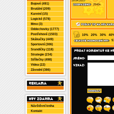
29.04.2013
Bojové (491)
2540x
Brutální (209)
Karetní (15)
Logické (578)
Mmo (3)
Oddechovky (1777)
Postřehové (1503)
10%
20%
30%
40
Skákačky (449)
5
Sportovní (306)
Srandičky (118)
Strategie (234)
Střílečky (498)
Videa (22)
Závodní (386)
Návštěvní kniha
Kontakt