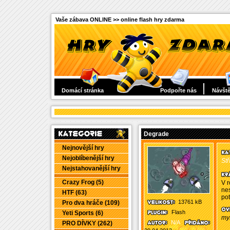
Vaše zábava ONLINE >> online flash hry zdarma
Domácí stránka
Podpořte nás
Návště
Degrade
Nejnovější hry
Nejoblíbenější hry
Stř
Nejstahovanější hry
Crazy Frog (5)
V r
nes
HTF (63)
pot
13761 kB
Pro dva hráče (109)
Flash
Yeti Sports (6)
my
N/A
PRO DÍVKY (262)