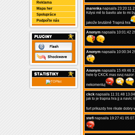
Reklama
Mapa her
marenka
napsal/a 23:20:11 
Kdysi mě to bavilo ale to mi b
Spolupráce
Podpořte nás
jakože brutálně Trapná hra
Anonym
napsal/a 10:01:42 2
Anonym
napsal/a 10:00:34 2
Anonym
napsal/a 15:49:46 3
hele ty CKCK mas svuj nazor 
nekomentuj
ckck
napsal/a 11:31:48 13.0
jak to je trapna hra jj a navic r
furt prikazdy hre rikate dobry v
stefi
napsal/a 19:27:41 05.07