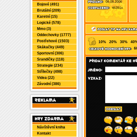
08.08.2006
Bojové (491)
46391x
Brutální (209)
Karetní (15)
Logické (578)
Mmo (3)
Oddechovky (1777)
Postřehové (1503)
10%
20%
30%
40
Skákačky (449)
6
Sportovní (306)
Srandičky (118)
Strategie (234)
Střílečky (498)
Videa (22)
Závodní (386)
Návštěvní kniha
Kontakt