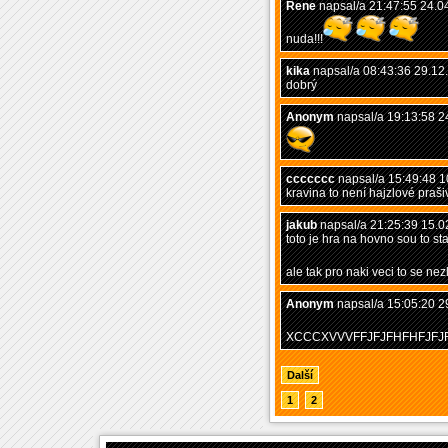
Rene
napsal/a 21:47:55 24.0
nuda!!!
kika
napsal/a 08:43:36 29.12
dobrý
Anonym
napsal/a 19:13:58 2
ccccccc
napsal/a 15:49:48 1
kravina to není hajzlové praši
jakub
napsal/a 21:25:39 15.0
toto je hra na hovno sou to sta
ale tak pro naki veci to se nez
Anonym
napsal/a 15:05:20 2
XCCCXVVVFFJFJFHFHFJFJF
Další
1
2