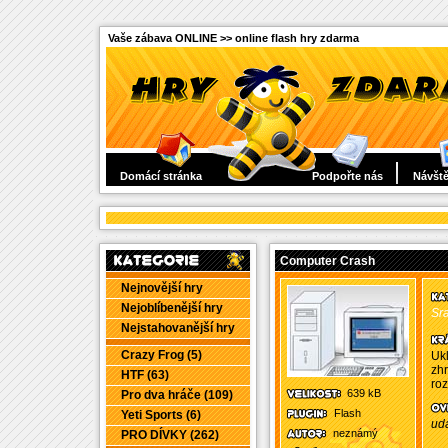
Vaše zábava ONLINE >> online flash hry zdarma
Domácí stránka
Podpořte nás
Návště
Computer Crash
Nejnovější hry
Nejoblíbenější hry
Sra
Nejstahovanější hry
Crazy Frog (5)
Ukl
zhr
HTF (63)
roz
639 kB
Pro dva hráče (109)
Flash
Yeti Sports (6)
udá
neznámý
PRO DÍVKY (262)