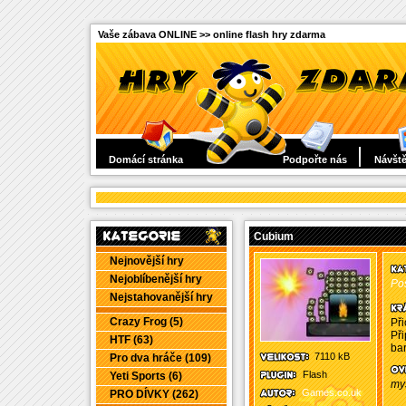
Vaše zábava ONLINE >> online flash hry zdarma
Domácí stránka
Podpořte nás
Návště
Cubium
Nejnovější hry
Nejoblíbenější hry
Po
Nejstahovanější hry
Crazy Frog (5)
Při
Při
HTF (63)
bar
7110 kB
Pro dva hráče (109)
Flash
Yeti Sports (6)
my
Games.co.uk
PRO DÍVKY (262)