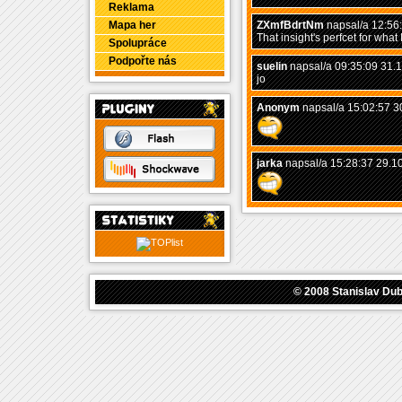
Reklama
Mapa her
ZXmfBdrtNm
napsal/a 12:56
That insight's perfcet for what
Spolupráce
Podpořte nás
suelin
napsal/a 09:35:09 31.
jo
Anonym
napsal/a 15:02:57 3
jarka
napsal/a 15:28:37 29.1
© 2008
Stanislav Du