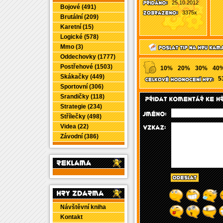
25.10.2012
Bojové (491)
3375x
Brutální (209)
Karetní (15)
Logické (578)
Mmo (3)
Oddechovky (1777)
Postřehové (1503)
10%
20%
30%
40
Skákačky (449)
5
Sportovní (306)
Srandičky (118)
Strategie (234)
Střílečky (498)
Videa (22)
Závodní (386)
Návštěvní kniha
Kontakt