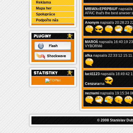
Reklama
Mapa her
MfBWXcEPRPBiUF
napsal/a
AFAIC that's the best anwser s
Spolupráce
Podpořte nás
Anonym
napsal/a 20:28:23 2
MAROš
napsal/a 16:40:19 23
VYBORMé
afka
napsal/a 22:33:12 15.11
lucii1123
napsal/a 18:49:42 1
Cenzura
rna
neznami
napsal/a 19:15:34 0
© 2008
Stanislav Du