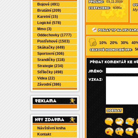
03.11.2009
Bojové (491)
4086x
My
Brutální (209)
Karetní (15)
Logické (578)
Mmo (3)
Oddechovky (1777)
Postřehové (1503)
10%
20%
30%
40
Skákačky (449)
5
Sportovní (306)
Srandičky (118)
Strategie (234)
Střílečky (498)
Videa (22)
Závodní (386)
Návštěvní kniha
Kontakt