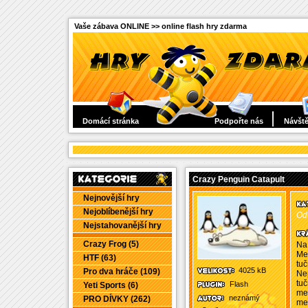
Vaše zábava ONLINE >> online flash hry zdarma
Domácí stránka
Podpořte nás
Návště
Crazy Penguin Catapult
Nejnovější hry
Nejoblíbenější hry
Od
Nejstahovanější hry
Crazy Frog (5)
Na 
Me
HTF (63)
tuč
4025 kB
Pro dva hráče (109)
Nep
tuč
Flash
Yeti Sports (6)
me
neznámý
PRO DÍVKY (262)
me