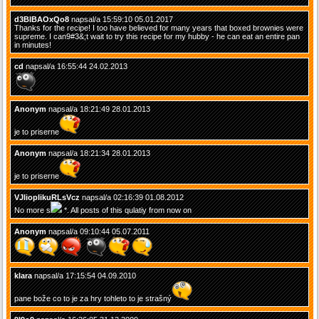
d3BlBAOxQo8
napsal/a 15:59:10 05.01.2017
Thanks for the recipe! I too have believed for many years that boxed brownies were
supreme. I can9#3&;t wait to try this recipe for my hubby - he can eat an entire pan
in minutes!
cd
napsal/a 16:55:44 24.02.2013
Anonym
napsal/a 18:21:49 28.01.2013
je to priserne
Anonym
napsal/a 18:21:34 28.01.2013
je to priserne
VJliopIikuRLsVcz
napsal/a 02:16:39 01.08.2012
No more s
*. All posts of this qulatiy from now on
Anonym
napsal/a 09:10:44 05.07.2011
klara
napsal/a 17:15:54 04.09.2010
pane bože co to je za hry tohleto to je strašný