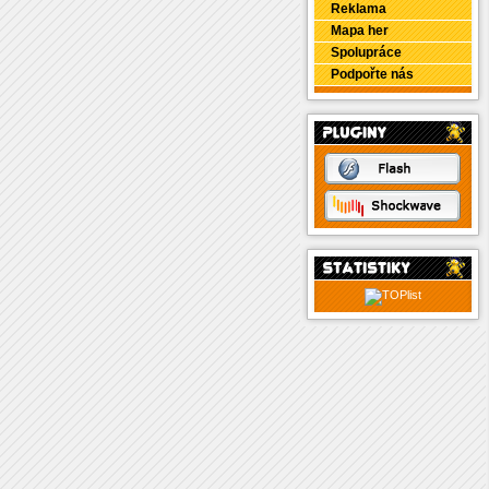
Reklama
Mapa her
Spolupráce
Podpořte nás