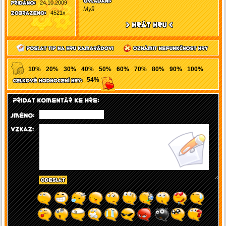
24.10.2009
Myš
4521x
10%
20%
30%
40%
50%
60%
70%
80%
90%
100%
54%