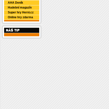
AHA Deník
Hudební magazín
Super hry Herni.cz
Online hry zdarma