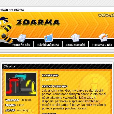
 flash hry zdarma
Podpořte nás
Návštěvní kniha
Spolupracující
Reklama u nás
Chroma
Logické hry
Jak všichni víte, všechny barvy se dají docílit
pomocí kombinace různých barev. V této hře si
něco takového vyzkoušíte. Máte vždy k
2838 kB
dispozici pár barev a správnou kombinací
musíte docílit zadané barvy. Na kolik se vám to
Flash
povede poznáte po ohodnocení.
neznámý