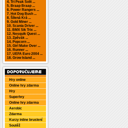
4. Tri Peak Solit ...
5. Braap Braap ...
6. Power Rangers ...
7. Hot Dog Bush ...
8. Šílená Krá ...
9. Gold Miner ...
10. Scania Driver ...
11. BMX Sik Trix ...
12. Nesquik Quest ...
13. Zpěvák ...
14. Popcorn ...
15. Girl Make Over ...
16. Runner ...
17. UEFA Euro 2004 ...
18. Grow Island ...
Hry online
Online hry zdarma
Hry
Superhry
Online hry zdarma
Aerobic
Zdarma
Kurzy inline bruslení
Soutěž