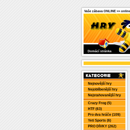
Vaše zábava ONLINE >> online
Domácí stránka
Nejnovější hry
Nejoblíbenější hry
Nejstahovanější hry
Crazy Frog (5)
HTF (63)
Pro dva hráče (109)
Yeti Sports (6)
PRO DÍVKY (262)