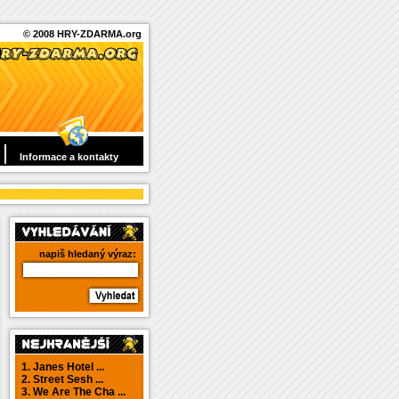
© 2008 HRY-ZDARMA.org
Informace a kontakty
napiš hledaný výraz:
1. Janes Hotel ...
2. Street Sesh ...
3. We Are The Cha ...