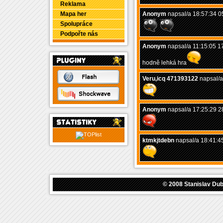
Reklama
Mapa her
Anonym
napsal/a 18:57:34 0
Spolupráce
Podpořte nás
Anonym
napsal/a 11:15:05 1
hodně lehká hra
Veru,icq 471393122
napsal/a
Anonym
napsal/a 17:25:29 2
ktmkjtdebn
napsal/a 18:41:4
© 2008
Stanislav Du