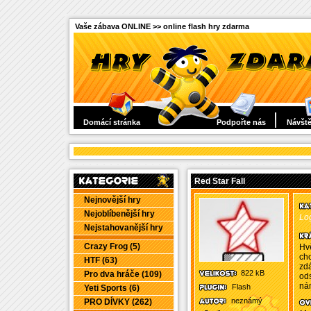
Vaše zábava ONLINE >> online flash hry zdarma
Domácí stránka
Podpořte nás
Návště
Red Star Fall
Nejnovější hry
Nejoblíbenější hry
Log
Nejstahovanější hry
Crazy Frog (5)
Hv
chc
HTF (63)
zdá
822 kB
Pro dva hráče (109)
ods
ná
Flash
Yeti Sports (6)
neznámý
PRO DÍVKY (262)