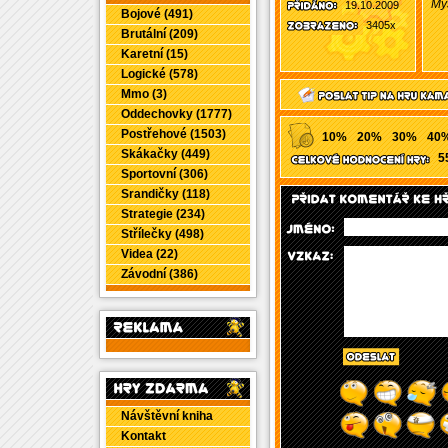
My
19.10.2009
Bojové (491)
3405x
Brutální (209)
Karetní (15)
Logické (578)
Mmo (3)
Oddechovky (1777)
Postřehové (1503)
10%
20%
30%
40
Skákačky (449)
5
Sportovní (306)
Srandičky (118)
Strategie (234)
Střílečky (498)
Videa (22)
Závodní (386)
Návštěvní kniha
Kontakt