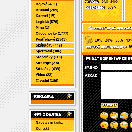
14.04.2008
Bojové (491)
5097x
Brutální (209)
Karetní (15)
Logické (578)
Mmo (3)
Oddechovky (1777)
Postřehové (1503)
10%
20%
30%
40
Skákačky (449)
5
Sportovní (306)
Srandičky (118)
Strategie (234)
Střílečky (498)
Videa (22)
Závodní (386)
Návštěvní kniha
Kontakt