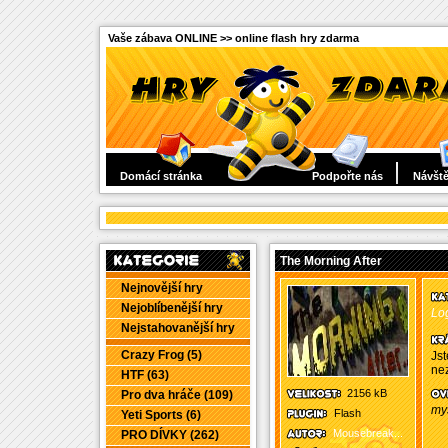
Vaše zábava ONLINE >> online flash hry zdarma
Domácí stránka
Podpořte nás
Návště
The Morning After
Nejnovější hry
Nejoblíbenější hry
Log
Nejstahovanější hry
Crazy Frog (5)
Jst
ne
HTF (63)
2156 kB
Pro dva hráče (109)
my
Flash
Yeti Sports (6)
Mousebreak...
PRO DÍVKY (262)