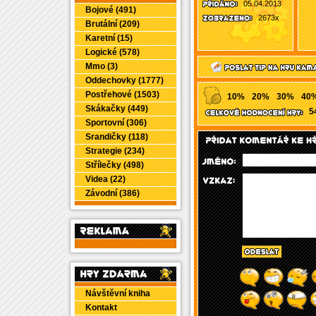
05.04.2013
Bojové (491)
2673x
Brutální (209)
Karetní (15)
Logické (578)
Mmo (3)
Oddechovky (1777)
Postřehové (1503)
10%
20%
30%
40
Skákačky (449)
5
Sportovní (306)
Srandičky (118)
Strategie (234)
Střílečky (498)
Videa (22)
Závodní (386)
Návštěvní kniha
Kontakt