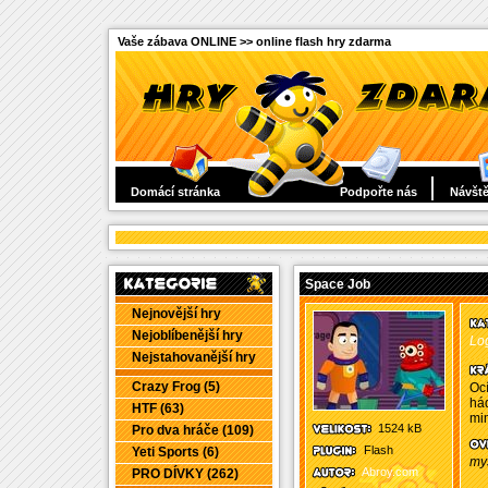
Vaše zábava ONLINE >> online flash hry zdarma
Domácí stránka
Podpořte nás
Návště
Space Job
Nejnovější hry
Nejoblíbenější hry
Log
Nejstahovanější hry
Crazy Frog (5)
Ocí
hád
HTF (63)
mim
1524 kB
Pro dva hráče (109)
Flash
Yeti Sports (6)
my
Abroy.com
PRO DÍVKY (262)