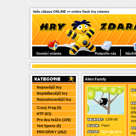
Vaše zábava ONLINE >> online flash hry zdarma
Domácí stránka
Podpořte nás
Návště
Alien Family
Nejnovější hry
Nejoblíbenější hry
Log
Nejstahovanější hry
Crazy Frog (5)
Váš
pře
HTF (63)
mu 
1208 kB
Pro dva hráče (109)
vy
Flash
Yeti Sports (6)
Begamer.com
PRO DÍVKY (262)
my