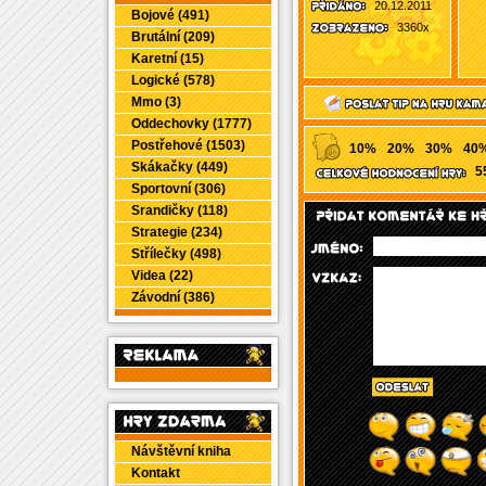
20.12.2011
Bojové (491)
3360x
Brutální (209)
Karetní (15)
Logické (578)
Mmo (3)
Oddechovky (1777)
Postřehové (1503)
10%
20%
30%
40
Skákačky (449)
5
Sportovní (306)
Srandičky (118)
Strategie (234)
Střílečky (498)
Videa (22)
Závodní (386)
Návštěvní kniha
Kontakt