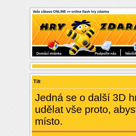
Vaše zábava ONLINE >> online flash hry zdarma
Domácí stránka
Podpořte nás
Návště
Tilt
Jedná se o další 3D h
udělat vše proto, abys
místo.