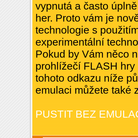
vypnutá a často úpl
her. Proto vám je nov
technologie s použitím
experimentální technol
Pokud by Vám něco ne
prohlížečí FLASH hry 
tohoto odkazu níže pů
emulaci můžete také 
PUSTIT BEZ EMULA