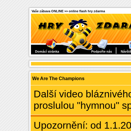
Vaše zábava ONLINE >> online flash hry zdarma
Domácí stránka
Podpořte nás
Návště
We Are The Champions
Další video bláznivého
proslulou "hymnou" sp
Upozornění: od 1.1.20