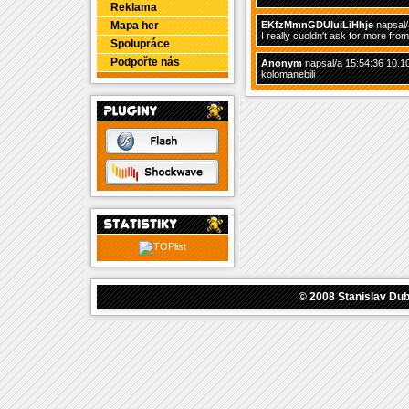
Reklama
Mapa her
EKfzMmnGDUIuiLiHhje
napsal/
I really cuoldn't ask for more from 
Spolupráce
Podpořte nás
Anonym
napsal/a 15:54:36 10.1
kolomanebili
© 2008
Stanislav Du