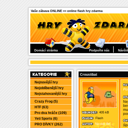
Vaše zábava ONLINE >> online flash hry zdarma
Domácí stránka
Podpořte nás
Návště
Croustibat
Nejnovější hry
Nejoblíbenější hry
Po
Nejstahovanější hry
Crazy Frog (5)
Nej
bes
HTF (63)
mus
405 kB
Pro dva hráče (109)
po
Flash
Yeti Sports (6)
Nicolas Be...
PRO DÍVKY (262)
šip