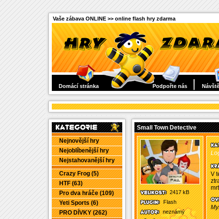
Vaše zábava ONLINE >> online flash hry zdarma
Domácí stránka
Podpořte nás
Návště
Small Town Detective
Nejnovější hry
Nejoblíbenější hry
Log
Nejstahovanější hry
Crazy Frog (5)
V t
ztr
HTF (63)
mrt
2417 kB
Pro dva hráče (109)
Flash
Yeti Sports (6)
Myš
neznámý
PRO DÍVKY (262)