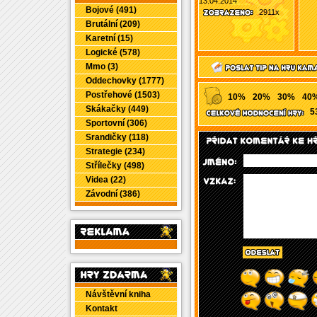
13.04.2014
Bojové (491)
2911x
Brutální (209)
Karetní (15)
Logické (578)
Mmo (3)
Oddechovky (1777)
Postřehové (1503)
10%
20%
30%
40
Skákačky (449)
5
Sportovní (306)
Srandičky (118)
Strategie (234)
Střílečky (498)
Videa (22)
Závodní (386)
Návštěvní kniha
Kontakt