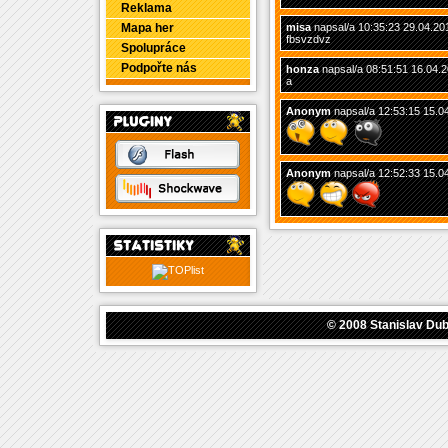
Reklama
Mapa her
misa
napsal/a 10:35:23 29.04.20
fbsvzdvz
Spolupráce
Podpořte nás
honza
napsal/a 08:51:51 16.04.
a
Anonym
napsal/a 12:53:15 15.0
Anonym
napsal/a 12:52:33 15.0
© 2008
Stanislav Du