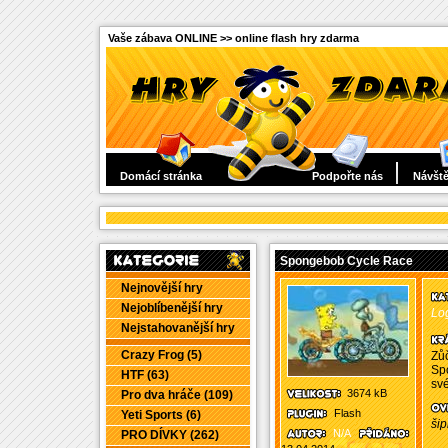
Vaše zábava ONLINE >> online flash hry zdarma
Domácí stránka
Podpořte nás
Návště
Spongebob Cycle Race
Nejnovější hry
Nejoblíbenější hry
Log
Nejstahovanější hry
Crazy Frog (5)
Zů
Spo
HTF (63)
své
3674 kB
Pro dva hráče (109)
Flash
Yeti Sports (6)
šip
N/A
PRO DÍVKY (262)