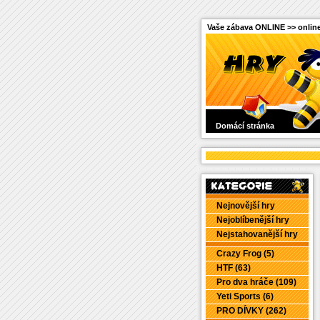
Vaše zábava ONLINE >> online
Domácí stránka
Nejnovější hry
Nejoblíbenější hry
Nejstahovanější hry
Crazy Frog (5)
HTF (63)
Pro dva hráče (109)
Yeti Sports (6)
PRO DÍVKY (262)