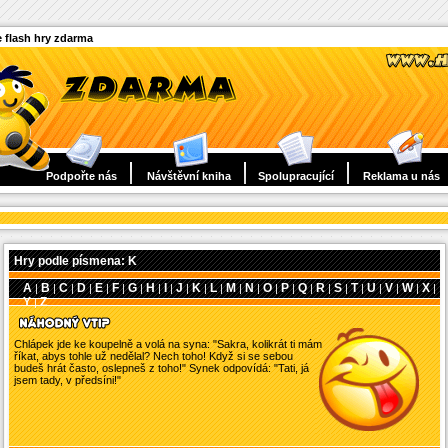
 flash hry zdarma
Podpořte nás
Návštěvní kniha
Spolupracující
Reklama u nás
Hry podle písmena: K
A
B
C
D
E
F
G
H
I
J
K
L
M
N
O
P
Q
R
S
T
U
V
W
X
|
|
|
|
|
|
|
|
|
|
|
|
|
|
|
|
|
|
|
|
|
|
|
|
Y
Z
|
Chlápek jde ke koupelně a volá na syna: "Sakra, kolikrát ti mám
říkat, abys tohle už nedělal? Nech toho! Když si se sebou
budeš hrát často, oslepneš z toho!" Synek odpovídá: "Tati, já
jsem tady, v předsíni!"