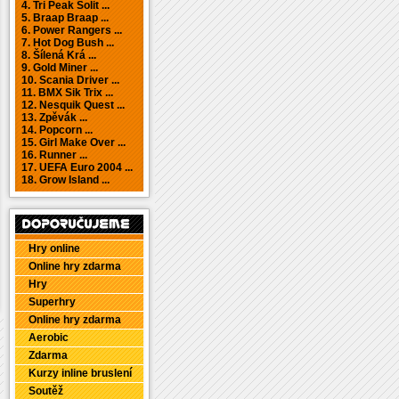
4. Tri Peak Solit ...
5. Braap Braap ...
6. Power Rangers ...
7. Hot Dog Bush ...
8. Šílená Krá ...
9. Gold Miner ...
10. Scania Driver ...
11. BMX Sik Trix ...
12. Nesquik Quest ...
13. Zpěvák ...
14. Popcorn ...
15. Girl Make Over ...
16. Runner ...
17. UEFA Euro 2004 ...
18. Grow Island ...
Hry online
Online hry zdarma
Hry
Superhry
Online hry zdarma
Aerobic
Zdarma
Kurzy inline bruslení
Soutěž