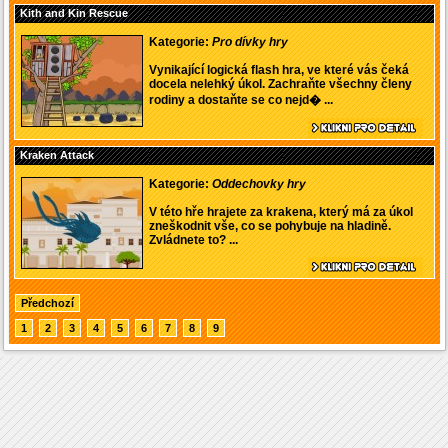
Kith and Kin Rescue
Kategorie:
Pro dívky hry
Vynikající logická flash hra, ve které vás čeká
docela nelehký úkol. Zachraňte všechny členy
rodiny a dostaňte se co nejd� ...
Kraken Attack
Kategorie:
Oddechovky hry
V této hře hrajete za krakena, který má za úkol
zneškodnit vše, co se pohybuje na hladině.
Zvládnete to? ...
Předchozí
1
2
3
4
5
6
7
8
9