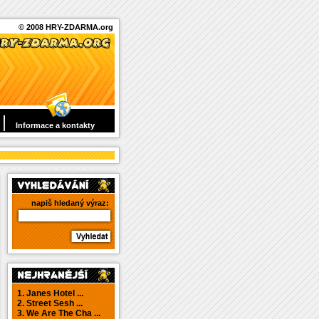
© 2008 HRY-ZDARMA.org
Informace a kontakty
napiš hledaný výraz:
1. Janes Hotel ...
2. Street Sesh ...
3. We Are The Cha ...