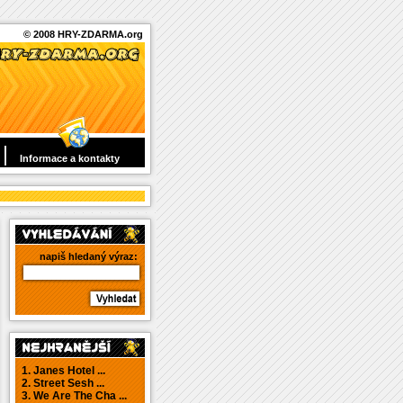
© 2008 HRY-ZDARMA.org
Informace a kontakty
napiš hledaný výraz:
1. Janes Hotel ...
2. Street Sesh ...
3. We Are The Cha ...