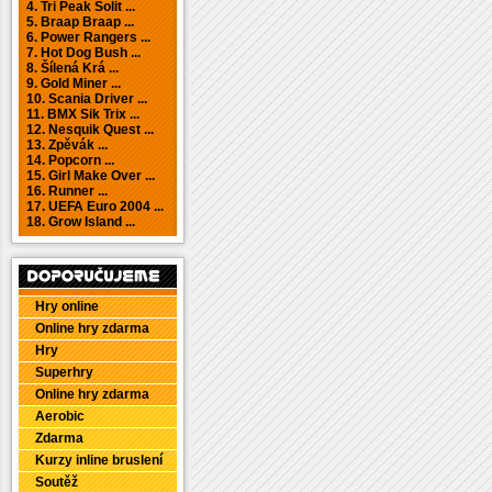
4. Tri Peak Solit ...
5. Braap Braap ...
6. Power Rangers ...
7. Hot Dog Bush ...
8. Šílená Krá ...
9. Gold Miner ...
10. Scania Driver ...
11. BMX Sik Trix ...
12. Nesquik Quest ...
13. Zpěvák ...
14. Popcorn ...
15. Girl Make Over ...
16. Runner ...
17. UEFA Euro 2004 ...
18. Grow Island ...
Hry online
Online hry zdarma
Hry
Superhry
Online hry zdarma
Aerobic
Zdarma
Kurzy inline bruslení
Soutěž