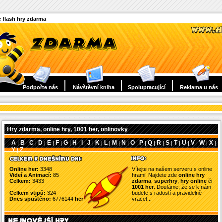
 flash hry zdarma
Podpořte nás
Návštěvní kniha
Spolupracující
Reklama u nás
Hry zdarma, online hry, 1001 her, onlinovky
A
B
C
D
E
F
G
H
I
J
K
L
M
N
O
P
Q
R
S
T
U
V
W
X
|
|
|
|
|
|
|
|
|
|
|
|
|
|
|
|
|
|
|
|
|
|
|
|
Y
Z
|
Online her:
3348
Vítejte na našem serveru s online
Videí a Animací:
85
hrami! Najdete zde
online hry
Celkem:
3433
zdarma
,
superhry
,
hry online
či
1001 her
. Doufáme, že se k nám
Celkem vtipů:
324
budete s radostí a pravidelně
Dnes spuštěno:
6776144
her
vracet...