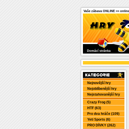
Vaše zábava ONLINE >> online
Domácí stránka
Nejnovější hry
Nejoblíbenější hry
Nejstahovanější hry
Crazy Frog (5)
HTF (63)
Pro dva hráče (109)
Yeti Sports (6)
PRO DÍVKY (262)