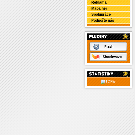
Reklama
Mapa her
Spolupráce
Podpořte nás