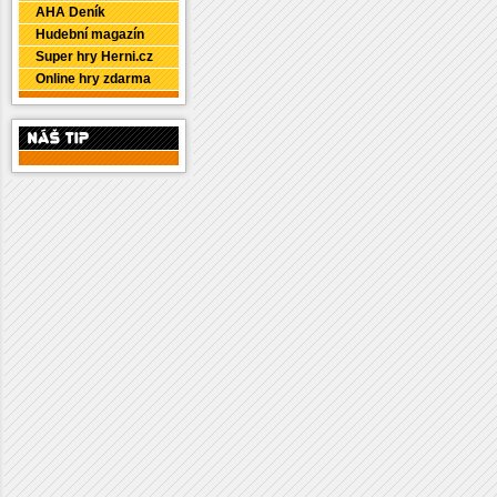
AHA Deník
Hudební magazín
Super hry Herni.cz
Online hry zdarma