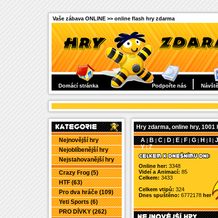
Vaše zábava ONLINE >> online flash hry zdarma
Domácí stránka
Podpořte nás
Návště
Hry zdarma, online hry, 1001 
Nejnovější hry
A
B
C
D
E
F
G
H
I
|
|
|
|
|
|
|
|
|
Y
Z
|
Nejoblíbenější hry
Nejstahovanější hry
Online her:
3348
Videí a Animací:
85
Crazy Frog (5)
Celkem:
3433
HTF (63)
Celkem vtipů:
324
Pro dva hráče (109)
Dnes spuštěno:
6772178
her
Yeti Sports (6)
PRO DÍVKY (262)