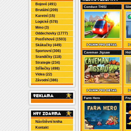
Bojové (491)
Conduct THIS!
Sli
Brutální (209)
Karetní (15)
Logické (578)
Mmo (3)
Oddechovky (1777)
Postřehové (1503)
Skákačky (449)
Sportovní (306)
Caveman Jigsaw
Hid
Srandičky (118)
Strategie (234)
Střílečky (498)
Videa (22)
Závodní (386)
Farm Hero
Fru
Návštěvní kniha
Kontakt