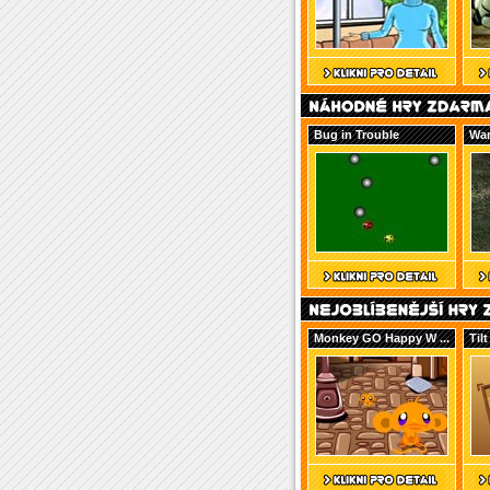
Bug in Trouble
War
Monkey GO Happy W ...
Tilt