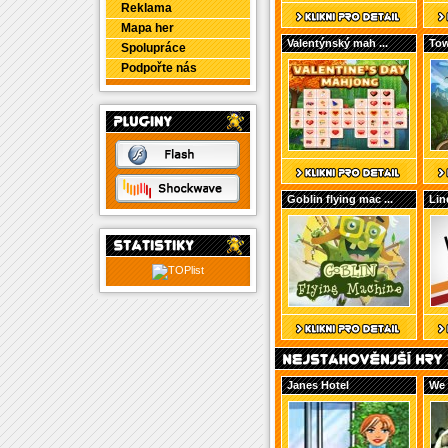
Reklama
Mapa her
Valentýnský mah ...
Tow
Spolupráce
Podpořte nás
Goblin flying mac ...
Lin
Janes Hotel
We 